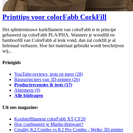
Printtips voor colorFabb CorkFill
Het splinternieuwe kurkfilament van colorFabb is in principe
gebaseerd op colorFabb PLA/PHA. Wanneer je woodfill en
bamboofill van ColorFabb al leuk vond, dan zal corkfill je al
helemaal verbazen. Hoe het materiaal gebruikt wordt beschrijven
wij...
Printgids
YouTube-reviews, tests en meer
(28)
Basisprincipes van 3D-printen
(26)
Productrecensies & tests
(17)
Algemeen
(9)
Alle bijdragen
Uit ons magazine:
Koolstoffilament colorFabb XT-CF20
Hoe configureer je Marlin-firmware?
Creality K2 Combo vs K2 Pro Combo - Welke 3D-printer