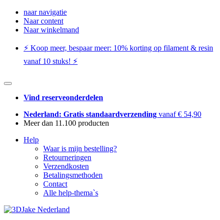
naar navigatie
Naar content
Naar winkelmand
⚡️ Koop meer, bespaar meer: ​​10% korting op filament & resin
vanaf 10 stuks! ⚡️
Vind reserveonderdelen
Nederland: Gratis standaardverzending
vanaf € 54,90
Meer dan 11.100 producten
Help
Waar is mijn bestelling?
Retourneringen
Verzendkosten
Betalingsmethoden
Contact
Alle help-thema`s