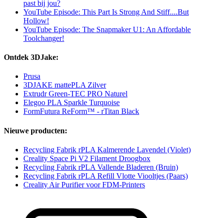
past bij jou?
YouTube Episode: This Part Is Strong And Stiff....But
Hollow!
YouTube Episode: The Snapmaker U1: An Affordable
Toolchanger!
Ontdek 3DJake:
Prusa
3DJAKE mattePLA Zilver
Extrudr Green-TEC PRO Naturel
Elegoo PLA Sparkle Turquoise
FormFutura ReForm™ - rTitan Black
Nieuwe producten:
Recycling Fabrik rPLA Kalmerende Lavendel (Violet)
Creality Space Pi V2 Filament Droogbox
Recycling Fabrik rPLA Vallende Bladeren (Bruin)
Recycling Fabrik rPLA Refill Vlotte Viooltjes (Paars)
Creality Air Purifier voor FDM-Printers