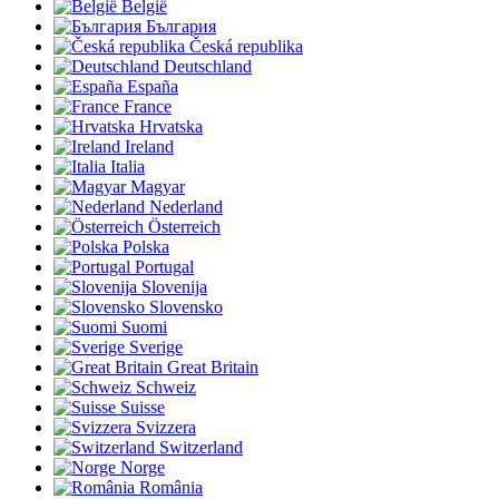
België
България
Česká republika
Deutschland
España
France
Hrvatska
Ireland
Italia
Magyar
Nederland
Österreich
Polska
Portugal
Slovenija
Slovensko
Suomi
Sverige
Great Britain
Schweiz
Suisse
Svizzera
Switzerland
Norge
România