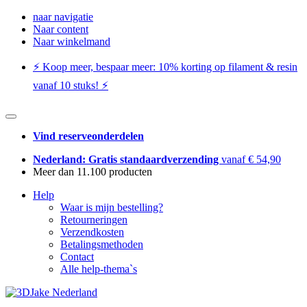
naar navigatie
Naar content
Naar winkelmand
⚡️ Koop meer, bespaar meer: ​​10% korting op filament & resin
vanaf 10 stuks! ⚡️
Vind reserveonderdelen
Nederland: Gratis standaardverzending
vanaf € 54,90
Meer dan 11.100 producten
Help
Waar is mijn bestelling?
Retourneringen
Verzendkosten
Betalingsmethoden
Contact
Alle help-thema`s