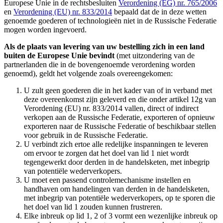
Europese Unie in de rechtsbesluiten
Verordening (EG) nr. 765/2006
en
Verordening (EU) nr. 833/2014
bepaald dat de in deze wetten
genoemde goederen of technologieën niet in de Russische Federatie
mogen worden ingevoerd.
Als de plaats van levering van uw bestelling zich in een land
buiten de Europese Unie bevindt
(met uitzondering van de
partnerlanden die in de bovengenoemde verordening worden
genoemd), geldt het volgende zoals overeengekomen:
U zult geen goederen die in het kader van of in verband met
deze overeenkomst zijn geleverd en die onder artikel 12g van
Verordening (EU) nr. 833/2014 vallen, direct of indirect
verkopen aan de Russische Federatie, exporteren of opnieuw
exporteren naar de Russische Federatie of beschikbaar stellen
voor gebruik in de Russische Federatie.
U verbindt zich ertoe alle redelijke inspanningen te leveren
om ervoor te zorgen dat het doel van lid 1 niet wordt
tegengewerkt door derden in de handelsketen, met inbegrip
van potentiële wederverkopers.
U moet een passend controlemechanisme instellen en
handhaven om handelingen van derden in de handelsketen,
met inbegrip van potentiële wederverkopers, op te sporen die
het doel van lid 1 zouden kunnen frustreren.
Elke inbreuk op lid 1, 2 of 3 vormt een wezenlijke inbreuk op