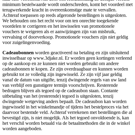
minimum bestelwaarde wordt onderschreden, komt het voordeel met
terugwerkende kracht in overeenkomstige mate te vervallen.
Achteraf toepassen op reeds afgeronde bestellingen is uitgesloten.
We behouden ons het recht voor om ten onrechte toegekende
voordelen te corrigeren en het inwisselen van promotionele
vouchers te weigeren als er aanwijzingen zijn van misbruik,
vervalsing of doorverkoop. Promotionele vouchers zijn niet geldig
voor zuigelingenvoeding.
Cadeaubonnen
worden geactiveerd na betaling en zijn uitsluitend
inwisselbaar op www.3djake.nl. Er worden geen kortingen verleend
op de aankoop en ze kunnen niet worden gebruikt om andere
cadeaubonnen te kopen. Ze zijn overdraagbaar en kunnen worden
gebruikt tot ze volledig zijn ingewisseld. Ze zijn vijf jaar geldig
vanaf de datum van uitgifte, tenzij dwingende regels van uw land
van verblijf een gunstigere termijn voorschrijven. Resterende
bedragen blijven als tegoed op de cadeaubon staan. Contante
uitbetaling van het (resterende) tegoed is uitgesloten, tenzij
dwingende wetgeving anders bepaalt. De cadeaubon kan worden
ingewisseld in het winkelmandje of tijdens het bestelproces via het
daarvoor bestemde veld. Achteraf verrekenen met bestellingen die al
bevestigd zijn, is niet mogelijk. Als het tegoed onvoldoende is, kan
het verschil worden betaald via de betaalmethoden die in de winkel
worden aangeboden.