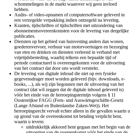
schommelingen in de markt waarover wij geen invloed
hebben.
Audio- of video-opnamen of computersoftware geleverd in
een verzegelde verpakking indien ontzegeld na levering.
Kranten, tijdschriften of tijdschriften met uitzondering van
abonnementsovereenkomsten voor de levering van dergelijke
publicaties.
Diensten op het gebied van huisvesting anders dan wonen,
goederenvervoer, verhuur van motorvoertuigen en bezorging
van eten en drinken en diensten verleend in verband met
vrijetijdsbesteding, waarbij telkens een bepaalde tijd of
periode contractueel is overeengekomen voor de uitvoering
van het contract dat door ons wordt verstrekt.
De levering van digitale inhoud die niet op een fysieke
gegevensdrager moet worden geleverd (bijv. downloads, e-
books, ...), als wij zijn begonnen met de uitvoering van het
contract (dat wil zeggen dat de digitale inhoud geleverd is)
vóór het einde van de herroepingstermijn volgens § 11
Oostenrijkse FAGG (Fern- und Auswärtsgeschäfte-Gesetz
(Lange Afstand en Buitenlandse Zaken-Wet)). Het
herroepingsrecht vervalt echter alleen in die gevallen waarin u
op grond van de overeenkomst tot betaling verplicht bent,
waarin u tevens
uitdrukkelijk akkoord bent gegaan met het begin van de
uitvoering van de overeenkomst vóór het einde van de