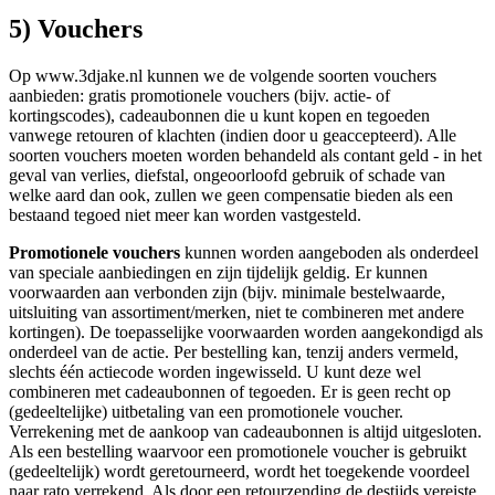
5) Vouchers
Op www.3djake.nl kunnen we de volgende soorten vouchers
aanbieden: gratis promotionele vouchers (bijv. actie- of
kortingscodes), cadeaubonnen die u kunt kopen en tegoeden
vanwege retouren of klachten (indien door u geaccepteerd). Alle
soorten vouchers moeten worden behandeld als contant geld - in het
geval van verlies, diefstal, ongeoorloofd gebruik of schade van
welke aard dan ook, zullen we geen compensatie bieden als een
bestaand tegoed niet meer kan worden vastgesteld.
Promotionele vouchers
kunnen worden aangeboden als onderdeel
van speciale aanbiedingen en zijn tijdelijk geldig. Er kunnen
voorwaarden aan verbonden zijn (bijv. minimale bestelwaarde,
uitsluiting van assortiment/merken, niet te combineren met andere
kortingen). De toepasselijke voorwaarden worden aangekondigd als
onderdeel van de actie. Per bestelling kan, tenzij anders vermeld,
slechts één actiecode worden ingewisseld. U kunt deze wel
combineren met cadeaubonnen of tegoeden. Er is geen recht op
(gedeeltelijke) uitbetaling van een promotionele voucher.
Verrekening met de aankoop van cadeaubonnen is altijd uitgesloten.
Als een bestelling waarvoor een promotionele voucher is gebruikt
(gedeeltelijk) wordt geretourneerd, wordt het toegekende voordeel
naar rato verrekend. Als door een retourzending de destijds vereiste