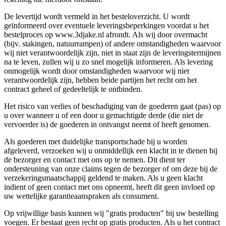
De levertijd wordt vermeld in het besteloverzicht. U wordt
geïnformeerd over eventuele leveringsbeperkingen voordat u het
bestelproces op www.3djake.nl afrondt. Als wij door overmacht
(bijv. stakingen, natuurrampen) of andere omstandigheden waarvoor
wij niet verantwoordelijk zijn, niet in staat zijn de leveringstermijnen
na te leven, zullen wij u zo snel mogelijk informeren. Als levering
onmogelijk wordt door omstandigheden waarvoor wij niet
verantwoordelijk zijn, hebben beide partijen het recht om het
contract geheel of gedeeltelijk te ontbinden.
Het risico van verlies of beschadiging van de goederen gaat (pas) op
u over wanneer u of een door u gemachtigde derde (die niet de
vervoerder is) de goederen in ontvangst neemt of heeft genomen.
Als goederen met duidelijke transportschade bij u worden
afgeleverd, verzoeken wij u onmiddellijk een klacht in te dienen bij
de bezorger en contact met ons op te nemen. Dit dient ter
ondersteuning van onze claims tegen de bezorger of om deze bij de
verzekeringsmaatschappij geldend te maken. Als u geen klacht
indient of geen contact met ons opneemt, heeft dit geen invloed op
uw wettelijke garantieaanspraken als consument.
Op vrijwillige basis kunnen wij "gratis producten" bij uw bestelling
voegen. Er bestaat geen recht op gratis producten. Als u het contract