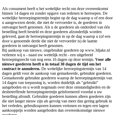
Als consument heeft u het wettelijke recht om deze overeenkomst
binnen 14 dagen en zonder opgave van redenen te herroepen. De
wettelijke herroepingstermijn begint op de dag waarop u of een door
u aangewezen derde, die niet de vervoerder is, de goederen in
ontvangst heeft genomen. Als u de goederen als onderdeel van één
bestelling heeft besteld en deze goederen afzonderlijk worden
geleverd, gaat de herroepingstermijn in op de dag waarop u (of een
door u genoemde derde die niet de vervoerder is) de laatste
goederen in ontvangst heeft genomen.
Bij aankoop van nieuwe, ongebruikte goederen op www.3djake.nl
verlenen wij u - naast uw wettelijk recht - een uitgebreid
herroepingsrecht van nog eens 16 dagen op deze termijn.
Voor alle
nieuwe goederen heeft u in totaal 30 dagen de tijd om het
contract te annuleren.
De wettelijke herroepingstermijn van 14
dagen geldt voor de aankoop van gemarkeerde, gebruikte goederen.
Gemarkeerde gebruikte goederen waarop de herroepingstermijn van
14 dagen van toepassing is, worden duidelijk als "gebruikt"
aangeboden en u wordt nogmaals over deze omstandigheden en de
desbetreffende herroepingstermijn geïnformeerd voordat u uw
bestelling afrondt. Gebruikte goederen kunnen alleen goederen zijn
die niet langer nieuw zijn als gevolg van meer dan gering gebruik in
het verleden, gebruikssporen kunnen vertonen en tegen een lagere
aankoopprijs worden aangeboden dan overeenkomstige nieuwe
goederen.