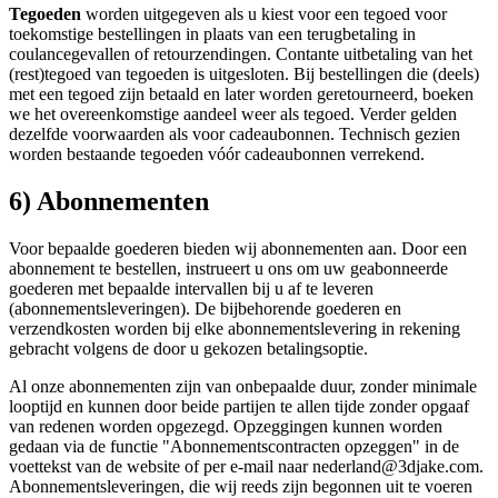
Tegoeden
worden uitgegeven als u kiest voor een tegoed voor
toekomstige bestellingen in plaats van een terugbetaling in
coulancegevallen of retourzendingen. Contante uitbetaling van het
(rest)tegoed van tegoeden is uitgesloten. Bij bestellingen die (deels)
met een tegoed zijn betaald en later worden geretourneerd, boeken
we het overeenkomstige aandeel weer als tegoed. Verder gelden
dezelfde voorwaarden als voor cadeaubonnen. Technisch gezien
worden bestaande tegoeden vóór cadeaubonnen verrekend.
6) Abonnementen
Voor bepaalde goederen bieden wij abonnementen aan. Door een
abonnement te bestellen, instrueert u ons om uw geabonneerde
goederen met bepaalde intervallen bij u af te leveren
(abonnementsleveringen). De bijbehorende goederen en
verzendkosten worden bij elke abonnementslevering in rekening
gebracht volgens de door u gekozen betalingsoptie.
Al onze abonnementen zijn van onbepaalde duur, zonder minimale
looptijd en kunnen door beide partijen te allen tijde zonder opgaaf
van redenen worden opgezegd. Opzeggingen kunnen worden
gedaan via de functie "Abonnementscontracten opzeggen" in de
voettekst van de website of per e-mail naar nederland@3djake.com.
Abonnementsleveringen, die wij reeds zijn begonnen uit te voeren