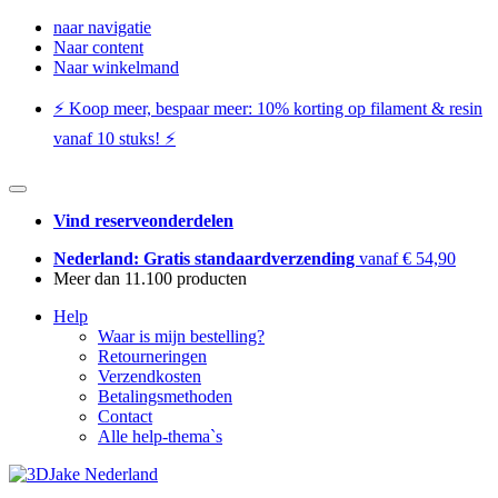
naar navigatie
Naar content
Naar winkelmand
⚡️ Koop meer, bespaar meer: ​​10% korting op filament & resin
vanaf 10 stuks! ⚡️
Vind reserveonderdelen
Nederland: Gratis standaardverzending
vanaf € 54,90
Meer dan 11.100 producten
Help
Waar is mijn bestelling?
Retourneringen
Verzendkosten
Betalingsmethoden
Contact
Alle help-thema`s