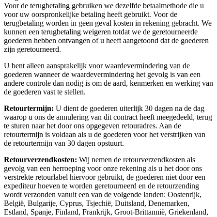
Voor de terugbetaling gebruiken we dezelfde betaalmethode die u
voor uw oorspronkelijke betaling heeft gebruikt. Voor de
terugbetaling worden in geen geval kosten in rekening gebracht. We
kunnen een terugbetaling weigeren totdat we de geretourneerde
goederen hebben ontvangen of u heeft aangetoond dat de goederen
zijn geretourneerd.
U bent alleen aansprakelijk voor waardevermindering van de
goederen wanneer de waardevermindering het gevolg is van een
andere controle dan nodig is om de aard, kenmerken en werking van
de goederen vast te stellen.
Retourtermijn:
U dient de goederen uiterlijk 30 dagen na de dag
waarop u ons de annulering van dit contract heeft meegedeeld, terug
te sturen naar het door ons opgegeven retouradres. Aan de
retourtermijn is voldaan als u de goederen voor het verstrijken van
de retourtermijn van 30 dagen opstuurt.
Retourverzendkosten:
Wij nemen de retourverzendkosten als
gevolg van een herroeping voor onze rekening als u het door ons
verstrekte retourlabel hiervoor gebruikt, de goederen niet door een
expediteur hoeven te worden geretourneerd en de retourzending
wordt verzonden vanuit een van de volgende landen: Oostenrijk,
België, Bulgarije, Cyprus, Tsjechië, Duitsland, Denemarken,
Estland, Spanje, Finland, Frankrijk, Groot-Brittannië, Griekenland,