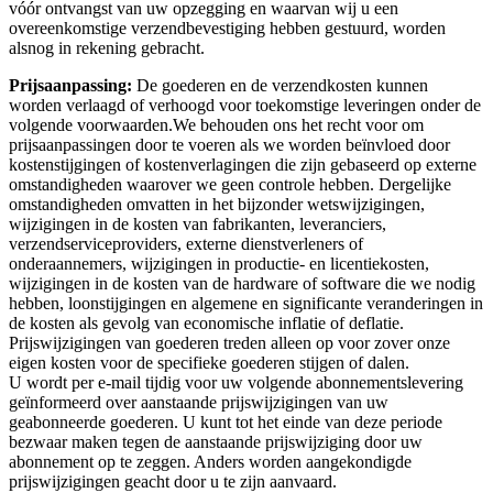
vóór ontvangst van uw opzegging en waarvan wij u een
overeenkomstige verzendbevestiging hebben gestuurd, worden
alsnog in rekening gebracht.
Prijsaanpassing:
De goederen en de verzendkosten kunnen
worden verlaagd of verhoogd voor toekomstige leveringen onder de
volgende voorwaarden.We behouden ons het recht voor om
prijsaanpassingen door te voeren als we worden beïnvloed door
kostenstijgingen of kostenverlagingen die zijn gebaseerd op externe
omstandigheden waarover we geen controle hebben. Dergelijke
omstandigheden omvatten in het bijzonder wetswijzigingen,
wijzigingen in de kosten van fabrikanten, leveranciers,
verzendserviceproviders, externe dienstverleners of
onderaannemers, wijzigingen in productie- en licentiekosten,
wijzigingen in de kosten van de hardware of software die we nodig
hebben, loonstijgingen en algemene en significante veranderingen in
de kosten als gevolg van economische inflatie of deflatie.
Prijswijzigingen van goederen treden alleen op voor zover onze
eigen kosten voor de specifieke goederen stijgen of dalen.
U wordt per e-mail tijdig voor uw volgende abonnementslevering
geïnformeerd over aanstaande prijswijzigingen van uw
geabonneerde goederen. U kunt tot het einde van deze periode
bezwaar maken tegen de aanstaande prijswijziging door uw
abonnement op te zeggen. Anders worden aangekondigde
prijswijzigingen geacht door u te zijn aanvaard.