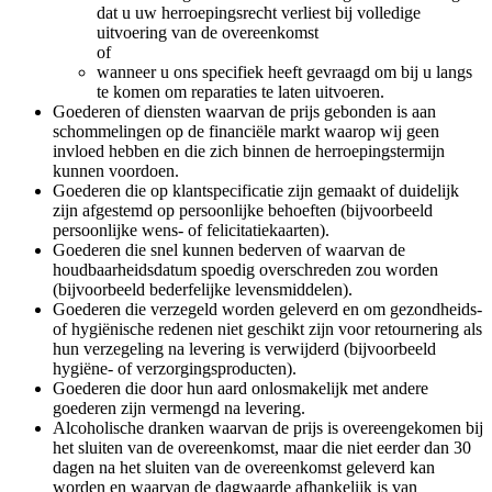
dat u uw herroepingsrecht verliest bij volledige
uitvoering van de overeenkomst
of
wanneer u ons specifiek heeft gevraagd om bij u langs
te komen om reparaties te laten uitvoeren.
Goederen of diensten waarvan de prijs gebonden is aan
schommelingen op de financiële markt waarop wij geen
invloed hebben en die zich binnen de herroepingstermijn
kunnen voordoen.
Goederen die op klantspecificatie zijn gemaakt of duidelijk
zijn afgestemd op persoonlijke behoeften (bijvoorbeeld
persoonlijke wens- of felicitatiekaarten).
Goederen die snel kunnen bederven of waarvan de
houdbaarheidsdatum spoedig overschreden zou worden
(bijvoorbeeld bederfelijke levensmiddelen).
Goederen die verzegeld worden geleverd en om gezondheids-
of hygiënische redenen niet geschikt zijn voor retournering als
hun verzegeling na levering is verwijderd (bijvoorbeeld
hygiëne- of verzorgingsproducten).
Goederen die door hun aard onlosmakelijk met andere
goederen zijn vermengd na levering.
Alcoholische dranken waarvan de prijs is overeengekomen bij
het sluiten van de overeenkomst, maar die niet eerder dan 30
dagen na het sluiten van de overeenkomst geleverd kan
worden en waarvan de dagwaarde afhankelijk is van