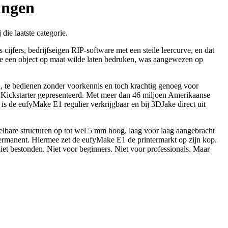
ingen
 die laatste categorie.
ijfers, bedrijfseigen RIP-software met een steile leercurve, en dat
 Wie een object op maat wilde laten bedruken, was aangewezen op
u, te bedienen zonder voorkennis en toch krachtig genoeg voor
 Kickstarter gepresenteerd. Met meer dan 46 miljoen Amerikaanse
is de eufyMake E1 regulier verkrijgbaar en bij 3DJake direct uit
oelbare structuren op tot wel 5 mm hoog, laag voor laag aangebracht
n permanent. Hiermee zet de eufyMake E1 de printermarkt op zijn kop.
et bestonden. Niet voor beginners. Niet voor professionals. Maar