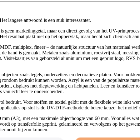
Het langere antwoord is een stuk interessanter.
 is geen marketinggetal, maar een direct gevolg van het UV-printproces. 
 Het resultaat plakt niet op het oppervlak, maar hecht zich chemisch aa
DF, multiplex, fineer – de natuurlijke structuur van het materiaal wer
 met de hand is gemaakt. Metalen zoals aluminium, roestvrij staal, messi
t. Visitekaartjes van geborsteld aluminium met een geprint logo, RVS-bo
bjecten zoals tegels, onderzetters en decoratieve platen. Voor mokken,
atig rondom bedrukt kunnen worden. Acryl is een van de populairste mat
 borden, displays met dieptewerking en lichtpanelen. Leer en kunstlee
s van echt leer te onderscheiden.
ol bedrukt. Voor stoffen en textiel geldt: met de flexibele witte inkt wer
pplicaties op stof is de UV-DTF-methode de betere keuze: het motief o
mm (A3), met een maximale objecthoogte van 60 mm. Voor alles wat gro
ordt op transferfolie geprint, gelamineerd en vervolgens op het gewens
er nooit bij zou kunnen.