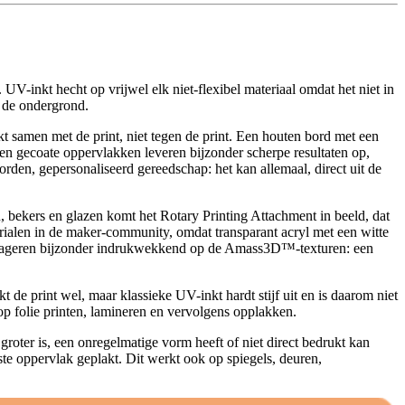
UV-inkt hecht op vrijwel elk niet-flexibel materiaal omdat het niet in
n de ondergrond.
kt samen met de print, niet tegen de print. Een houten bord met een
ng en gecoate oppervlakken leveren bijzonder scherpe resultaten op,
rden, gepersonaliseerd gereedschap: het kan allemaal, direct uit de
 bekers en glazen komt het Rotary Printing Attachment in beeld, dat
erialen in de maker-community, omdat transparant acryl met een witte
r reageren bijzonder indrukwekkend op de Amass3D™-texturen: een
kt de print wel, maar klassieke UV-inkt hardt stijf uit en is daarom niet
p folie printen, lamineren en vervolgens opplakken.
ter is, een onregelmatige vorm heeft of niet direct bedrukt kan
te oppervlak geplakt. Dit werkt ook op spiegels, deuren,