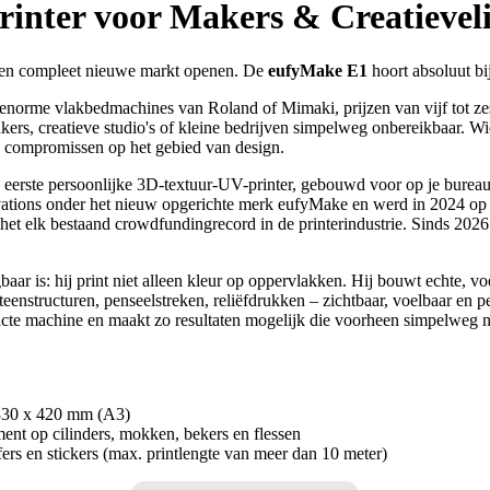
inter voor Makers & Creatievel
e een compleet nieuwe markt openen. De
eufyMake E1
hoort absoluut bij
enorme vlakbedmachines van Roland of Mimaki, prijzen van vijf tot zes c
akers, creatieve studio's of kleine bedrijven simpelweg onbereikbaar.
n compromissen op het gebied van design.
s eerste persoonlijke 3D-textuur-UV-printer, gebouwd voor op je burea
novations onder het nieuw opgerichte merk eufyMake en werd in 2024 op
het elk bestaand crowdfundingrecord in de printerindustrie. Sinds 2026 
ar is: hij print niet alleen kleur op oppervlakken. Hij bouwt echte, v
 steenstructuren, penseelstreken, reliëfdrukken – zichtbaar, voelbaar e
cte machine en maakt zo resultaten mogelijk die voorheen simpelweg ni
t 330 x 420 mm (A3)
ment op cilinders, mokken, bekers en flessen
fers en stickers (max. printlengte van meer dan 10 meter)