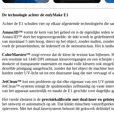
De technologie achter de eufyMake E1
Achter de E1 schuilen vier op elkaar afgestemde technologieën die 
Amass3D™
vormt de kern van het geheel en is de eigenlijke reden 
Amass3D™ doet het tegenovergestelde: de inkt wordt in gedefinieerde 
van maximaal 5 mm hoog, direct op het object, zonder mallen, zonder
voelt de penseelstreken, de ledernerf en de steenstructuur. Het is tastba
ColorMaestro™
zorgt ervoor dat de kleur de textuur kan bijbenen.
een resolutie tot 1440 DPI ontstaan kleurovergangen en een scherpte di
donkere of transparante materialen en maakt volle kleuren ook mogelijk
dezelfde printgang aangebracht, zonder dat het object de machine hoef
harden onder UV-licht uit tot een duurzame laag die niet vervaagt of a
JetClean™
lost een probleem op dat elke eigenaar van een UV-printer 
JetClean™-systeem reinigt de spuitmondjes zelfstandig op vaste interva
van het apparaat aanzienlijk en maakt de E1 geschikt voor dagelijks gebr
Het vierde element is de
precisiekalibratie met dual-laser en geïn
het ontwerp er automatisch op uit. Dat klinkt misschien vanzelfspreken
opleveren. Met het dual-lasersysteem behoort dit gokwerk definitief to