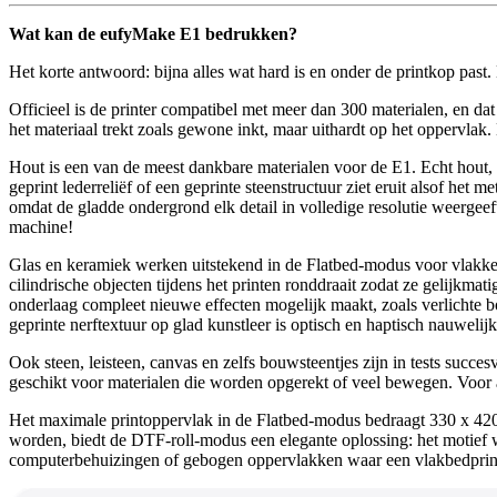
Wat kan de eufyMake E1 bedrukken?
Het korte antwoord: bijna alles wat hard is en onder de printkop past. 
Officieel is de printer compatibel met meer dan 300 materialen, en dat
het materiaal trekt zoals gewone inkt, maar uithardt op het oppervlak.
Hout is een van de meest dankbare materialen voor de E1. Echt hout, M
geprint lederreliëf of een geprinte steenstructuur ziet eruit alsof het
omdat de gladde ondergrond elk detail in volledige resolutie weergeef
machine!
Glas en keramiek werken uitstekend in de Flatbed-modus voor vlakke o
cilindrische objecten tijdens het printen ronddraait zodat ze gelijkm
onderlaag compleet nieuwe effecten mogelijk maakt, zoals verlichte
geprinte nerftextuur op glad kunstleer is optisch en haptisch nauwelijk
Ook steen, leisteen, canvas en zelfs bouwsteentjes zijn in tests succesv
geschikt voor materialen die worden opgerekt of veel bewegen. Voor a
Het maximale printoppervlak in de Flatbed-modus bedraagt 330 x 420 
worden, biedt de DTF-roll-modus een elegante oplossing: het motief w
computerbehuizingen of gebogen oppervlakken waar een vlakbedprint