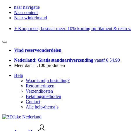
naar navigatie
Naar content
Naar winkelmand
⚡️ Koop meer, bespaar meer: ​​10% korting op filament & resin va
Vind reserveonderdelen
Nederland: Gratis standaardverzending
vanaf € 54,90
Meer dan 11.100 producten
Help
Waar is mijn bestelling?
Retourneringen
Verzendkosten
Betalingsmethoden
Contact
Alle help-thema`s