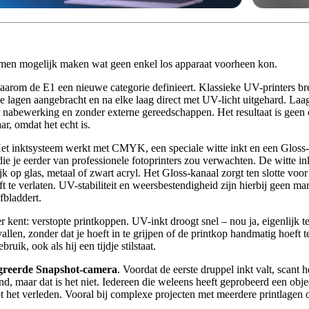
samen mogelijk maken wat geen enkel los apparaat voorheen kon.
waarom de E1 een nieuwe categorie definieert. Klassieke UV-printers b
lagen aangebracht en na elke laag direct met UV-licht uitgehard. Laag 
 nabewerking en zonder externe gereedschappen. Het resultaat is geen
ar, omdat het echt is.
 Het inktsysteem werkt met CMYK, een speciale witte inkt en een Gloss-
e je eerder van professionele fotoprinters zou verwachten. De witte ink
 op glas, metaal of zwart acryl. Het Gloss-kanaal zorgt ten slotte voor
t te verlaten. UV-stabiliteit en weersbestendigheid zijn hierbij geen 
fbladdert.
kent: verstopte printkoppen. UV-inkt droogt snel – nou ja, eigenlijk te
llen, zonder dat je hoeft in te grijpen of de printkop handmatig hoeft t
uik, ook als hij een tijdje stilstaat.
tegreerde Snapshot-camera
. Voordat de eerste druppel inkt valt, scant h
d, maar dat is het niet. Iedereen die weleens heeft geprobeerd een object
t het verleden. Vooral bij complexe projecten met meerdere printlagen of