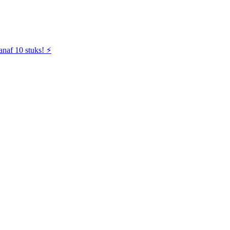
naf 10 stuks! ⚡️