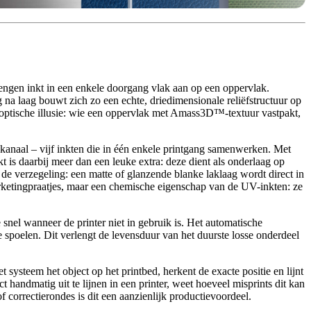
rengen inkt in een enkele doorgang vlak aan op een oppervlak.
na laag bouwt zich zo een echte, driedimensionale reliëfstructuur op
 optische illusie: wie een oppervlak met Amass3D™-textuur vastpakt,
kanaal – vijf inkten die in één enkele printgang samenwerken. Met
t is daarbij meer dan een leuke extra: deze dient als onderlaag op
 de verzegeling: een matte of glanzende blanke laklaag wordt direct in
marketingpraatjes, maar een chemische eigenschap van de UV-inkten: ze
 snel wanneer de printer niet in gebruik is. Het automatische
e spoelen. Dit verlengt de levensduur van het duurste losse onderdeel
et systeem het object op het printbed, herkent de exacte positie en lijnt
 handmatig uit te lijnen in een printer, weet hoeveel misprints dit kan
 correctierondes is dit een aanzienlijk productievoordeel.