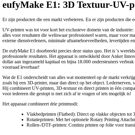
eufyMake E1: 3D Textuur-UV-pr
Er zijn producten die een markt verbeteren. En er zijn producten di
UV-printen was tot voor kort het exclusieve domein van de industrie: 
alles voor resultaten die weliswaar professioneel waren, maar voor m
externe dienstverleners, minimale afnamehoeveelheden, levertijden e
De eufyMake E1 doorbreekt precies deze status quo. Het is 's wereld
professionele resultaten. Het apparaat is ontwikkeld door Anker In
dollar aan ingezameld kapitaal en bijna 18.000 ondersteuners verbrak 
voorraad leverbaar!
Wat de E1 onderscheidt van alles wat momenteel op de markt verkrijgba
zoals bij een 3D-printer, maar dan direct op het object. Ledernerven,
Hij combineert UV-printen, 3D-textuur en direct printen in één compa
voor iedereen die gestopt is met zich af te vragen of iets mogelijk is!
Het apparaat combineert drie printmodi:
Vlakbedprinten (Flatbed): Direct op vlakke objecten to
Rotatieprinten: Met het optionele Rotary Printing Attach
Rollen-/DTF-printen: Continu printen op folie voor trans