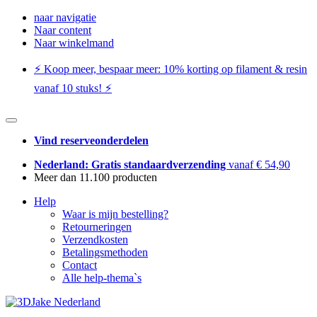
naar navigatie
Naar content
Naar winkelmand
⚡️ Koop meer, bespaar meer: ​​10% korting op filament & resin
vanaf 10 stuks! ⚡️
Vind reserveonderdelen
Nederland: Gratis standaardverzending
vanaf € 54,90
Meer dan 11.100 producten
Help
Waar is mijn bestelling?
Retourneringen
Verzendkosten
Betalingsmethoden
Contact
Alle help-thema`s