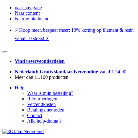
naar navigatie
Naar content
Naar winkelmand
⚡️ Koop meer, bespaar meer: ​​10% korting op filament & resin
vanaf 10 stuks! ⚡️
Vind reserveonderdelen
Nederland: Gratis standaardverzending
vanaf € 54,90
Meer dan 11.100 producten
Help
Waar is mijn bestelling?
Retourneringen
Verzendkosten
Betalingsmethoden
Contact
Alle help-thema`s