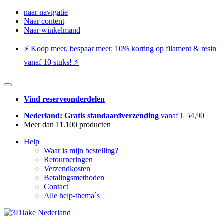
naar navigatie
Naar content
Naar winkelmand
⚡️ Koop meer, bespaar meer: ​​10% korting op filament & resin
vanaf 10 stuks! ⚡️
Vind reserveonderdelen
Nederland: Gratis standaardverzending
vanaf € 54,90
Meer dan 11.100 producten
Help
Waar is mijn bestelling?
Retourneringen
Verzendkosten
Betalingsmethoden
Contact
Alle help-thema`s