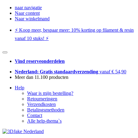
naar navigatie
Naar content
Naar winkelmand
⚡️ Koop meer, bespaar meer: ​​10% korting op filament & resin
vanaf 10 stuks! ⚡️
Vind reserveonderdelen
Nederland: Gratis standaardverzending
vanaf € 54,90
Meer dan 11.100 producten
Help
Waar is mijn bestelling?
Retourneringen
Verzendkosten
Betalingsmethoden
Contact
Alle help-thema`s