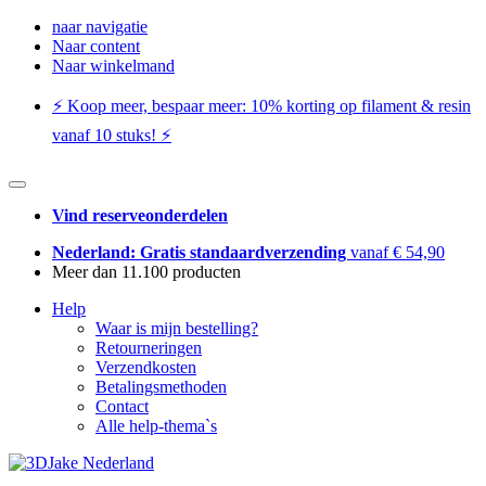
naar navigatie
Naar content
Naar winkelmand
⚡️ Koop meer, bespaar meer: ​​10% korting op filament & resin
vanaf 10 stuks! ⚡️
Vind reserveonderdelen
Nederland: Gratis standaardverzending
vanaf € 54,90
Meer dan 11.100 producten
Help
Waar is mijn bestelling?
Retourneringen
Verzendkosten
Betalingsmethoden
Contact
Alle help-thema`s