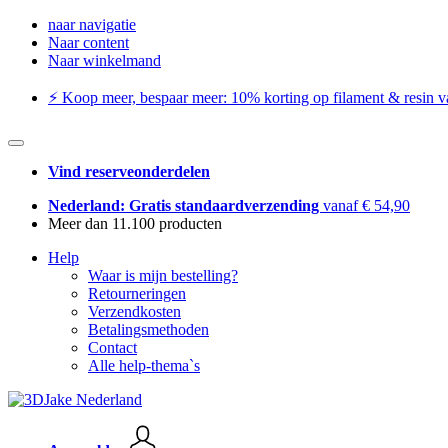
naar navigatie
Naar content
Naar winkelmand
⚡️ Koop meer, bespaar meer: ​​10% korting op filament & resin va
Vind reserveonderdelen
Nederland: Gratis standaardverzending
vanaf € 54,90
Meer dan 11.100 producten
Help
Waar is mijn bestelling?
Retourneringen
Verzendkosten
Betalingsmethoden
Contact
Alle help-thema`s