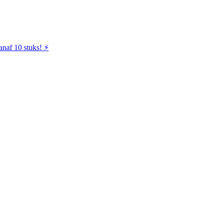
naf 10 stuks! ⚡️