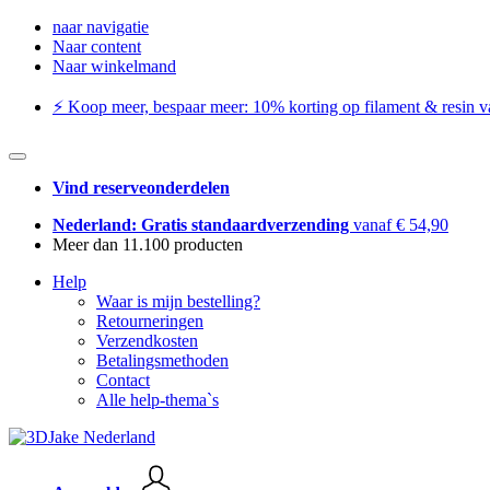
naar navigatie
Naar content
Naar winkelmand
⚡️ Koop meer, bespaar meer: ​​10% korting op filament & resin va
Vind reserveonderdelen
Nederland: Gratis standaardverzending
vanaf € 54,90
Meer dan 11.100 producten
Help
Waar is mijn bestelling?
Retourneringen
Verzendkosten
Betalingsmethoden
Contact
Alle help-thema`s