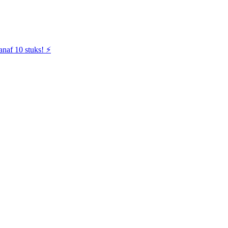
naf 10 stuks! ⚡️