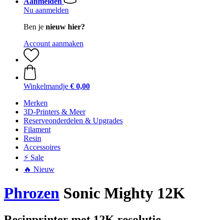
Aanmelden
Nu aanmelden
Ben je
nieuw hier?
Account aanmaken
Winkelmandje
€ 0,00
Merken
3D-Printers & Meer
Reserveonderdelen & Upgrades
Filament
Resin
Accessoires
⚡ Sale
🔥 Nieuw
Phrozen
Sonic Mighty 12K
Resinprinter met 12K resolutie