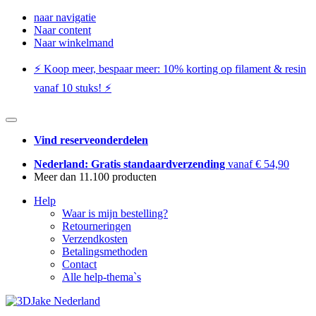
naar navigatie
Naar content
Naar winkelmand
⚡️ Koop meer, bespaar meer: ​​10% korting op filament & resin
vanaf 10 stuks! ⚡️
Vind reserveonderdelen
Nederland: Gratis standaardverzending
vanaf € 54,90
Meer dan 11.100 producten
Help
Waar is mijn bestelling?
Retourneringen
Verzendkosten
Betalingsmethoden
Contact
Alle help-thema`s