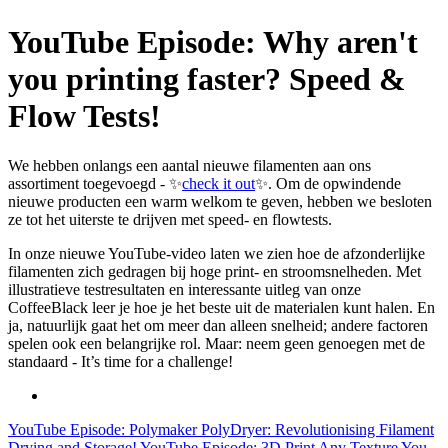
YouTube Episode: Why aren't
you printing faster? Speed &
Flow Tests!
We hebben onlangs een aantal nieuwe filamenten aan ons
assortiment toegevoegd - ✨
check it out
✨. Om de opwindende
nieuwe producten een warm welkom te geven, hebben we besloten
ze tot het uiterste te drijven met speed- en flowtests.
In onze nieuwe YouTube-video laten we zien hoe de afzonderlijke
filamenten zich gedragen bij hoge print- en stroomsnelheden. Met
illustratieve testresultaten en interessante uitleg van onze
CoffeeBlack leer je hoe je het beste uit de materialen kunt halen. En
ja, natuurlijk gaat het om meer dan alleen snelheid; andere factoren
spelen ook een belangrijke rol. Maar: neem geen genoegen met de
standaard - It’s time for a challenge!
YouTube Episode: Polymaker PolyDryer: Revolutionising Filament
Drying and Storage!
YouTube Episode: 3D Print Any Texture You