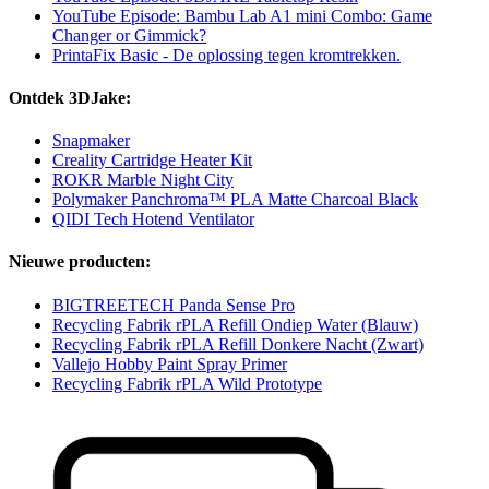
YouTube Episode: Bambu Lab A1 mini Combo: Game
Changer or Gimmick?
PrintaFix Basic - De oplossing tegen kromtrekken.
Ontdek 3DJake:
Snapmaker
Creality Cartridge Heater Kit
ROKR Marble Night City
Polymaker Panchroma™ PLA Matte Charcoal Black
QIDI Tech Hotend Ventilator
Nieuwe producten:
BIGTREETECH Panda Sense Pro
Recycling Fabrik rPLA Refill Ondiep Water (Blauw)
Recycling Fabrik rPLA Refill Donkere Nacht (Zwart)
Vallejo Hobby Paint Spray Primer
Recycling Fabrik rPLA Wild Prototype