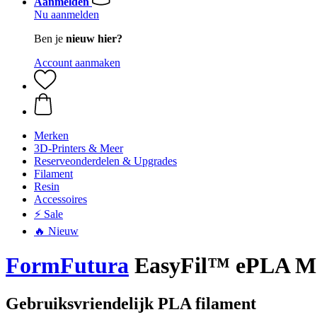
Aanmelden
Nu aanmelden
Ben je
nieuw hier?
Account aanmaken
Merken
3D-Printers & Meer
Reserveonderdelen & Upgrades
Filament
Resin
Accessoires
⚡ Sale
🔥 Nieuw
FormFutura
EasyFil™ ePLA Mat
Gebruiksvriendelijk PLA filament