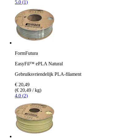
5.0 (1)
FormFutura
EasyFil™ ePLA Natural
Gebruiksvriendelijk PLA-filament
€ 20,49
(€ 20,49 / kg)
4.0 (2)