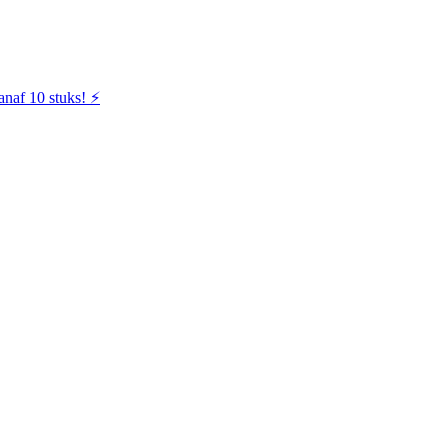
naf 10 stuks! ⚡️