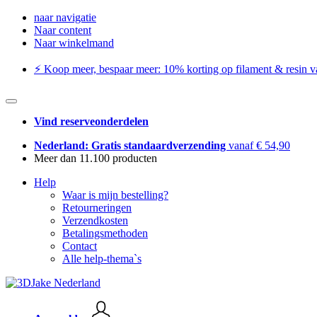
naar navigatie
Naar content
Naar winkelmand
⚡️ Koop meer, bespaar meer: ​​10% korting op filament & resin va
Vind reserveonderdelen
Nederland: Gratis standaardverzending
vanaf € 54,90
Meer dan 11.100 producten
Help
Waar is mijn bestelling?
Retourneringen
Verzendkosten
Betalingsmethoden
Contact
Alle help-thema`s