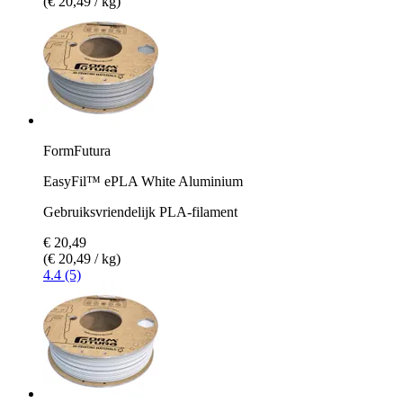
(€ 20,49 / kg)
FormFutura
EasyFil™ ePLA White Aluminium
Gebruiksvriendelijk PLA-filament
€ 20,49
(€ 20,49 / kg)
4.4 (5)