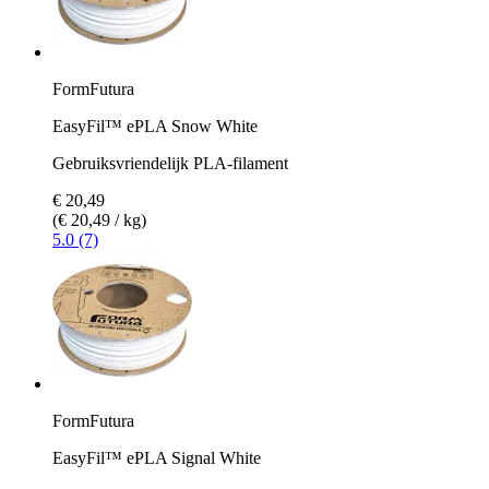
FormFutura
EasyFil™ ePLA Snow White
Gebruiksvriendelijk PLA-filament
€ 20,49
(€ 20,49 / kg)
5.0 (7)
FormFutura
EasyFil™ ePLA Signal White