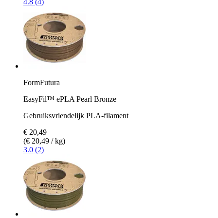
4.8 (4)
FormFutura
EasyFil™ ePLA Pearl Bronze
Gebruiksvriendelijk PLA-filament
€ 20,49
(€ 20,49 / kg)
3.0 (2)