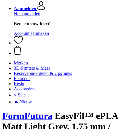
Aanmelden
Nu aanmelden
Ben je
nieuw hier?
Account aanmaken
Merken
3D-Printers & Meer
Reserveonderdelen & Upgrades
Filament
Resin
Accessoires
⚡ Sale
🔥 Nieuw
FormFutura
EasyFil™ ePLA
Matt Light Grey, 1,75 mm /