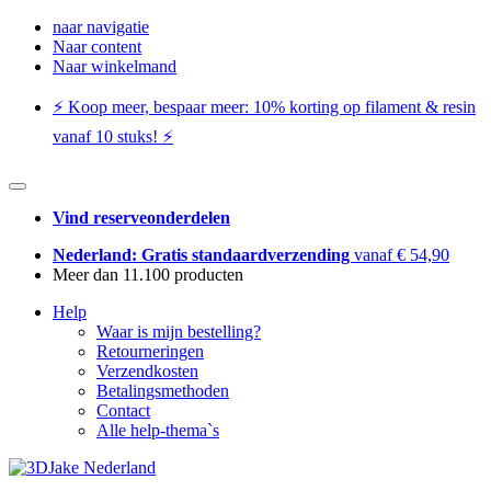
naar navigatie
Naar content
Naar winkelmand
⚡️ Koop meer, bespaar meer: ​​10% korting op filament & resin
vanaf 10 stuks! ⚡️
Vind reserveonderdelen
Nederland: Gratis standaardverzending
vanaf € 54,90
Meer dan 11.100 producten
Help
Waar is mijn bestelling?
Retourneringen
Verzendkosten
Betalingsmethoden
Contact
Alle help-thema`s