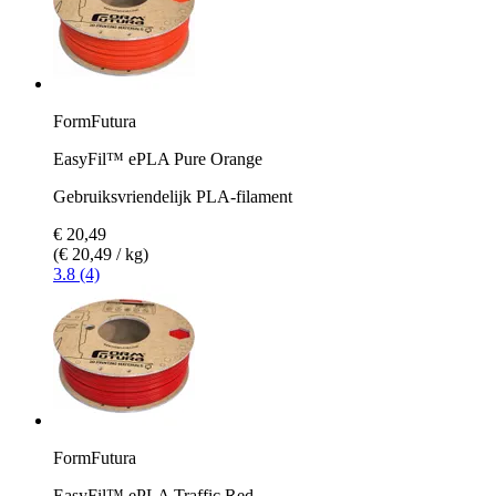
FormFutura
EasyFil™ ePLA Pure Orange
Gebruiksvriendelijk PLA-filament
€ 20,49
(€ 20,49 / kg)
3.8 (4)
FormFutura
EasyFil™ ePLA Traffic Red