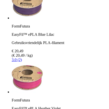
FormFutura
EasyFil™ ePLA Blue Lilac
Gebruiksvriendelijk PLA-filament
€ 20,49
(€ 20,49 / kg)
3.0 (2)
FormFutura
EasyFil™ ePLA Heather Violet