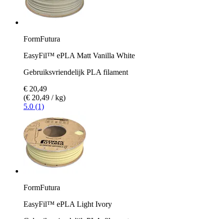
FormFutura
EasyFil™ ePLA Matt Vanilla White
Gebruiksvriendelijk PLA filament
€ 20,49
(€ 20,49 / kg)
5.0 (1)
FormFutura
EasyFil™ ePLA Light Ivory