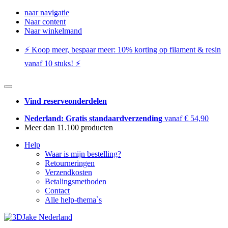
naar navigatie
Naar content
Naar winkelmand
⚡️ Koop meer, bespaar meer: ​​10% korting op filament & resin
vanaf 10 stuks! ⚡️
Vind reserveonderdelen
Nederland: Gratis standaardverzending
vanaf € 54,90
Meer dan 11.100 producten
Help
Waar is mijn bestelling?
Retourneringen
Verzendkosten
Betalingsmethoden
Contact
Alle help-thema`s