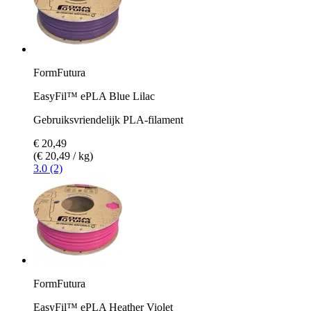
FormFutura
EasyFil™ ePLA Blue Lilac
Gebruiksvriendelijk PLA-filament
€ 20,49
(€ 20,49 / kg)
3.0 (2)
FormFutura
EasyFil™ ePLA Heather Violet