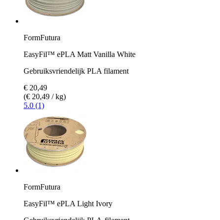
FormFutura
EasyFil™ ePLA Matt Vanilla White
Gebruiksvriendelijk PLA filament
€ 20,49
(€ 20,49 / kg)
5.0 (1)
FormFutura
EasyFil™ ePLA Light Ivory