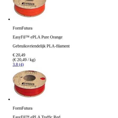
FormFutura
EasyFil™ ePLA Pure Orange
Gebruiksvriendelijk PLA-filament
€ 20,49
(€ 20,49 / kg)
3.8 (4)
FormFutura
EasyFil™ ePLA Traffic Red