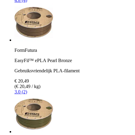
4.8 (4)
FormFutura
EasyFil™ ePLA Pearl Bronze
Gebruiksvriendelijk PLA-filament
€ 20,49
(€ 20,49 / kg)
3.0 (2)