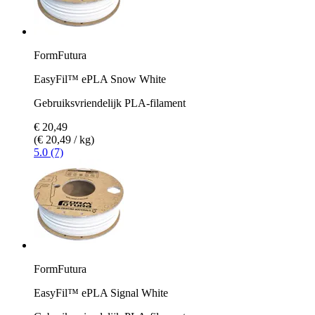
FormFutura
EasyFil™ ePLA Snow White
Gebruiksvriendelijk PLA-filament
€ 20,49
(€ 20,49 / kg)
5.0 (7)
FormFutura
EasyFil™ ePLA Signal White