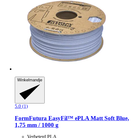
Winkelmandje
5.0 (1)
FormFutura
EasyFil™ ePLA Matt Soft Blue,
1,75 mm / 1000 g
Verbeterd PLA