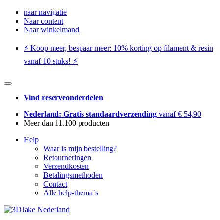
naar navigatie
Naar content
Naar winkelmand
⚡️ Koop meer, bespaar meer: ​​10% korting op filament & resin
vanaf 10 stuks! ⚡️
Vind reserveonderdelen
Nederland: Gratis standaardverzending
vanaf € 54,90
Meer dan 11.100 producten
Help
Waar is mijn bestelling?
Retourneringen
Verzendkosten
Betalingsmethoden
Contact
Alle help-thema`s