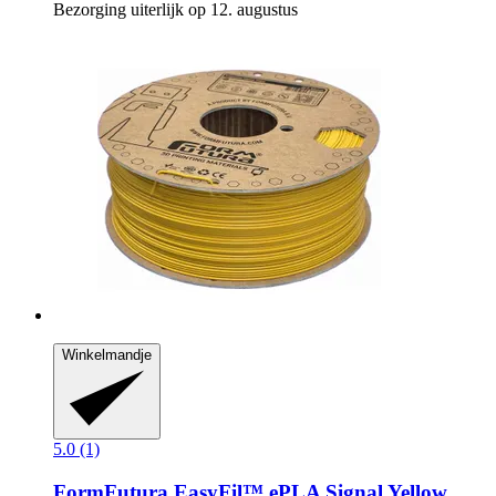
Bezorging uiterlijk op 12. augustus
Winkelmandje
5.0 (1)
FormFutura
EasyFil™ ePLA Signal Yellow,