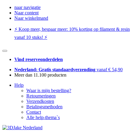
naar navigatie
Naar content
Naar winkelmand
⚡️ Koop meer, bespaar meer: ​​10% korting op filament & resin
vanaf 10 stuks! ⚡️
Vind reserveonderdelen
Nederland: Gratis standaardverzending
vanaf € 54,90
Meer dan 11.100 producten
Help
Waar is mijn bestelling?
Retourneringen
Verzendkosten
Betalingsmethoden
Contact
Alle help-thema`s