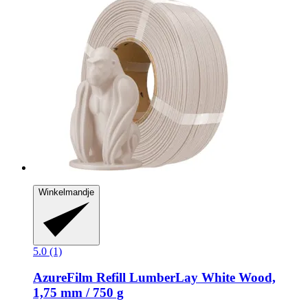
Winkelmandje
5.0 (1)
AzureFilm
Refill LumberLay White Wood,
1,75 mm / 750 g