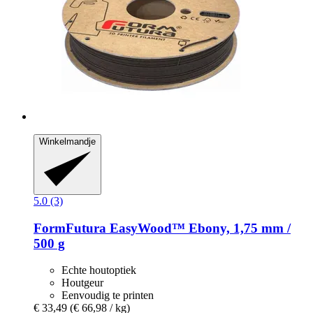
Winkelmandje
5.0 (3)
FormFutura
EasyWood™ Ebony, 1,75 mm /
500 g
Echte houtoptiek
Houtgeur
Eenvoudig te printen
€ 33,49
(€ 66,98 / kg)