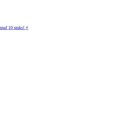
naf 10 stuks! ⚡️