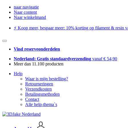
naar navigatie
Naar content
Naar winkelmand
⚡️ Koop meer, bespaar meer: ​​10% korting op filament & resin va
Vind reserveonderdelen
Nederland: Gratis standaardverzending
vanaf € 54,90
Meer dan 11.100 producten
Help
Waar is mijn bestelling?
Retourneringen
Verzendkosten
Betalingsmethoden
Contact
Alle help-thema`s