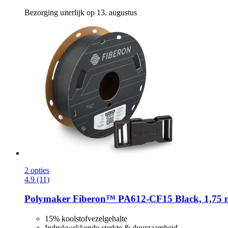
Bezorging uiterlijk op 13. augustus
2 opties
4.9 (11)
Polymaker
Fiberon™ PA612-​CF15 Black, 1,75 
15% koolstofvezelgehalte
Indrukwekkende sterkte & duurzaamheid