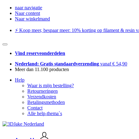
naar navigatie
Naar content
Naar winkelmand
⚡️ Koop meer, bespaar meer: ​​10% korting op filament & resin va
Vind reserveonderdelen
Nederland: Gratis standaardverzending
vanaf € 54,90
Meer dan 11.100 producten
Help
Waar is mijn bestelling?
Retourneringen
Verzendkosten
Betalingsmethoden
Contact
Alle help-thema`s