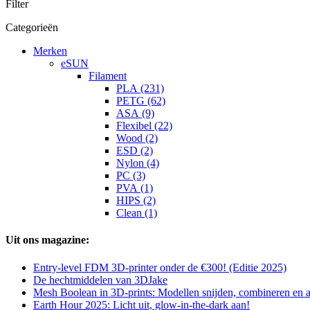
Filter
Categorieën
Merken
eSUN
Filament
PLA (231)
PETG (62)
ASA (9)
Flexibel (22)
Wood (2)
ESD (2)
Nylon (4)
PC (3)
PVA (1)
HIPS (2)
Clean (1)
Uit ons magazine:
Entry-level FDM 3D-printer onder de €300! (Editie 2025)
De hechtmiddelen van 3DJake
Mesh Boolean in 3D-prints: Modellen snijden, combineren en
Earth Hour 2025: Licht uit, glow-in-the-dark aan!