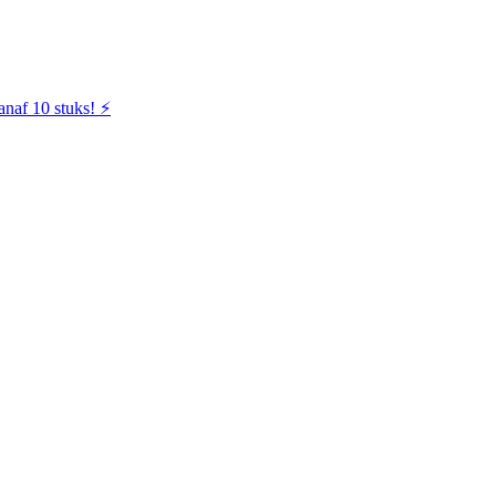
naf 10 stuks! ⚡️