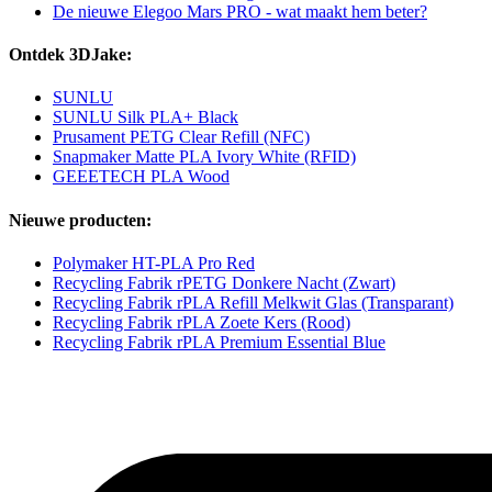
De nieuwe Elegoo Mars PRO - wat maakt hem beter?
Ontdek 3DJake:
SUNLU
SUNLU Silk PLA+ Black
Prusament PETG Clear Refill (NFC)
Snapmaker Matte PLA Ivory White (RFID)
GEEETECH PLA Wood
Nieuwe producten:
Polymaker HT-PLA Pro Red
Recycling Fabrik rPETG Donkere Nacht (Zwart)
Recycling Fabrik rPLA Refill Melkwit Glas (Transparant)
Recycling Fabrik rPLA Zoete Kers (Rood)
Recycling Fabrik rPLA Premium Essential Blue