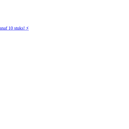
naf 10 stuks! ⚡️