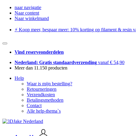
naar navigatie
Naar content
Naar winkelmand
⚡️ Koop meer, bespaar meer: ​​10% korting op filament & resin va
Vind reserveonderdelen
Nederland: Gratis standaardverzending
vanaf € 54,90
Meer dan 11.150 producten
Help
Waar is mijn bestelling?
Retourneringen
Verzendkosten
Betalingsmethoden
Contact
Alle help-thema`s