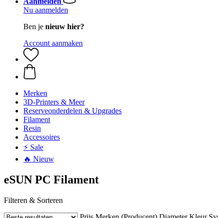
Aanmelden
Nu aanmelden
Ben je
nieuw hier?
Account aanmaken
Merken
3D-Printers & Meer
Reserveonderdelen & Upgrades
Filament
Resin
Accessoires
⚡ Sale
🔥 Nieuw
eSUN PC Filament
Filteren & Sorteren
Prijs
Merken (Producent)
Diameter
Kleur
Sy