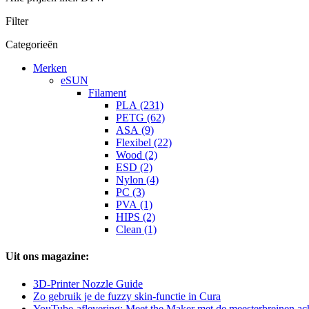
Filter
Categorieën
Merken
eSUN
Filament
PLA (231)
PETG (62)
ASA (9)
Flexibel (22)
Wood (2)
ESD (2)
Nylon (4)
PC (3)
PVA (1)
HIPS (2)
Clean (1)
Uit ons magazine:
3D-Printer Nozzle Guide
Zo gebruik je de fuzzy skin-functie in Cura
YouTube-aflevering: Meet the Maker met de meesterbreinen a