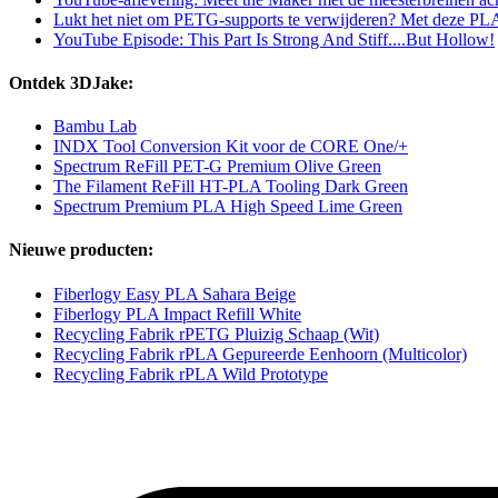
Lukt het niet om PETG-supports te verwijderen? Met deze PLA-t
YouTube Episode: This Part Is Strong And Stiff....But Hollow!
Ontdek 3DJake:
Bambu Lab
INDX Tool Conversion Kit voor de CORE One/+
Spectrum ReFill PET-G Premium Olive Green
The Filament ReFill HT-PLA Tooling Dark Green
Spectrum Premium PLA High Speed Lime Green
Nieuwe producten:
Fiberlogy Easy PLA Sahara Beige
Fiberlogy PLA Impact Refill White
Recycling Fabrik rPETG Pluizig Schaap (Wit)
Recycling Fabrik rPLA Gepureerde Eenhoorn (Multicolor)
Recycling Fabrik rPLA Wild Prototype