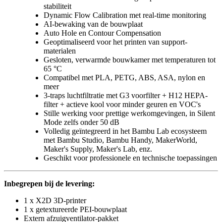
stabiliteit
Dynamic Flow Calibration met real-time monitoring
AI-bewaking van de bouwplaat
Auto Hole en Contour Compensation
Geoptimaliseerd voor het printen van support-
materialen
Gesloten, verwarmde bouwkamer met temperaturen tot
65 °C
Compatibel met PLA, PETG, ABS, ASA, nylon en
meer
3-traps luchtfiltratie met G3 voorfilter + H12 HEPA-
filter + actieve kool voor minder geuren en VOC's
Stille werking voor prettige werkomgevingen, in Silent
Mode zelfs onder 50 dB
Volledig geïntegreerd in het Bambu Lab ecosysteem
met Bambu Studio, Bambu Handy, MakerWorld,
Maker's Supply, Maker's Lab, enz.
Geschikt voor professionele en technische toepassingen
Inbegrepen bij de levering:
1 x X2D 3D-printer
1 x getextureerde PEI-bouwplaat
Extern afzuigventilator-pakket