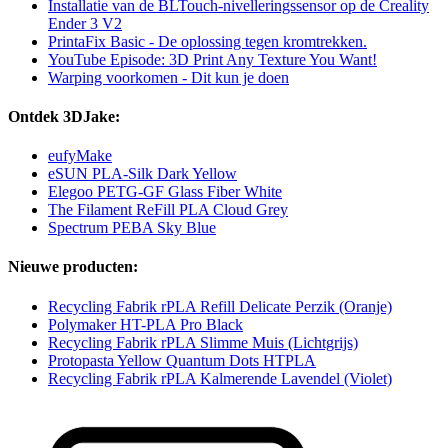
Installatie van de BLTouch-nivelleringssensor op de Creality
Ender 3 V2
PrintaFix Basic - De oplossing tegen kromtrekken.
YouTube Episode: 3D Print Any Texture You Want!
Warping voorkomen - Dit kun je doen
Ontdek 3DJake:
eufyMake
eSUN PLA-Silk Dark Yellow
Elegoo PETG-GF Glass Fiber White
The Filament ReFill PLA Cloud Grey
Spectrum PEBA Sky Blue
Nieuwe producten:
Recycling Fabrik rPLA Refill Delicate Perzik (Oranje)
Polymaker HT-PLA Pro Black
Recycling Fabrik rPLA Slimme Muis (Lichtgrijs)
Protopasta Yellow Quantum Dots HTPLA
Recycling Fabrik rPLA Kalmerende Lavendel (Violet)