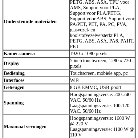
PETG, ABS, ASA, TPU voor
AMS, Support voor PLA,
Support voor PLA/PETG,
Support voor ABS, Support voor
Ondersteunde materialen
PA/PET, PET, PA, PC, PVA,
glasvezel- en
koolstofvezelversterkt PLA,
PETG, ABS, ASA, PA6, PAHT,
PET
Kamer-camera
1920 x 1080 pixels
5 inch touchscreen, 1280 x 720
Display
pixels
Bediening
Touchscreen, mobiele app, pc
Interfaces
WiFi
Geheugen
8 GB EMMC, USB-poort
Hoogspanningsversie: 200-240
VAC, 50/60 Hz
Spanning
Laagspanningsversie: 100-120
VAC, 50/60 Hz
Hoogspanningsversie: 1600 W
@ 220 V
Maximaal vermogen
Laagspanningsversie: 1100 W @
110 V