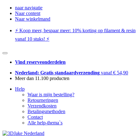
naar navigatie
Naar content
Naar winkelmand
⚡️ Koop meer, bespaar meer: ​​10% korting op filament & resin
vanaf 10 stuks! ⚡️
Vind reserveonderdelen
Nederland: Gratis standaardverzending
vanaf € 54,90
Meer dan 11.100 producten
Help
Waar is mijn bestelling?
Retourneringen
Verzendkosten
Betalingsmethoden
Contact
Alle help-thema`s