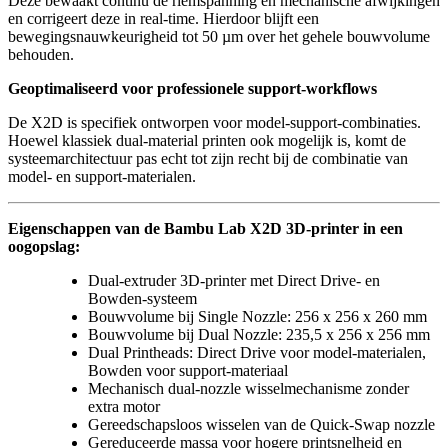
Deze bewaakt continu de riemspanning en mechanische afwijkingen
en corrigeert deze in real-time. Hierdoor blijft een
bewegingsnauwkeurigheid tot 50 µm over het gehele bouwvolume
behouden.
Geoptimaliseerd voor professionele support-workflows
De X2D is specifiek ontworpen voor model-support-combinaties.
Hoewel klassiek dual-material printen ook mogelijk is, komt de
systeemarchitectuur pas echt tot zijn recht bij de combinatie van
model- en support-materialen.
Eigenschappen van de Bambu Lab X2D 3D-printer in een
oogopslag:
Dual-extruder 3D-printer met Direct Drive- en
Bowden-systeem
Bouwvolume bij Single Nozzle: 256 x 256 x 260 mm
Bouwvolume bij Dual Nozzle: 235,5 x 256 x 256 mm
Dual Printheads: Direct Drive voor model-materialen,
Bowden voor support-materiaal
Mechanisch dual-nozzle wisselmechanisme zonder
extra motor
Gereedschapsloos wisselen van de Quick-Swap nozzle
Gereduceerde massa voor hogere printsnelheid en