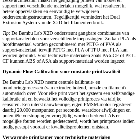
Deze architectuur maakt het gelijktijdig printen van model en
support met verschillende materialen mogelijk, wat resulteert in
betere oppervlakken en eenvoudig te verwijderen
ondersteuningsstructuren. Tegelijkertijd vermindert het Dual
Extrusion System van de X2D het filamentverbruik.
Tip:
De Bambu Lab X2D ondersteunt gangbare combinaties van
support-materialen voor verschillende toepassingen. Zo kan PLA als
hoofdmateriaal worden gecombineerd met PETG of PVA als
support-materiaal, terwijl PETG met PLA of TPU met PLA kan
worden gebruikt. Voor technische materialen zoals PA6-CF of PET-
CF kunnen ABS of ASA als support-materiaal worden ingezet.
Dynamic Flow Calibration voor constante printkwaliteit
De Bambu Lab X2D neemt centrale kalibratie- en
monitoringprocessen (van extruder, hotend, nozzle en filament)
automatisch over. Voor elke print voert het systeem een zelfstandige
kalibratie uit en bewaakt het volledige printproces via talrijke
sensoren. Een uiterst nauwkeurige, eigen PMSM-motor registreert
daarbij 20.000 meetpunten per seconde, waardoor afwijkingen en
potentiële verstoppingen vroegtijdig worden herkend. Als er
mogelijke fouten worden gedetecteerd, wordt het printproces indien
nodig gestopt voordat er kwaliteitsproblemen ontstaan.
Verwarmde printkamer voor technische materialen