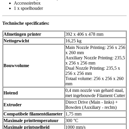
Accessoirebox
1 x spoelhouder
Technische specificaties:
Afmetingen printer
392 x 406 x 478 mm
Nettogewicht
16,25 kg
Main Nozzle Printing: 256 x 256
x 260 mm
Auxiliary Nozzle Printing: 235,5
x 256 x 256 mm
Bouwvolume
Dual Nozzle Printing: 235,5 x
256 x 256 mm
Totaal volume: 256 x 256 x 260
mm
0,4 mm nozzle van gehard staal,
Hotend
met ingebouwde Filament Cutter
Direct Drive (Main - links) +
Extruder
Bowden (Auxiliary - rechts)
Compatibele filamentdiameter
1,75 mm
Maximale printtemperatuur
300 °C
Maximale printsnelheid
1000 mm/s