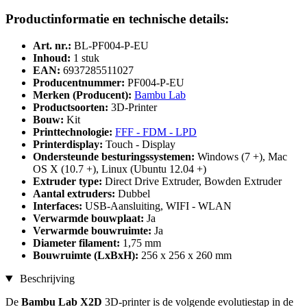
Productinformatie en technische details:
Art. nr.:
BL-PF004-P-EU
Inhoud:
1 stuk
EAN:
6937285511027
Producentnummer:
PF004-P-EU
Merken (Producent):
Bambu Lab
Productsoorten:
3D-Printer
Bouw:
Kit
Printtechnologie:
FFF - FDM - LPD
Printerdisplay:
Touch - Display
Ondersteunde besturingssystemen:
Windows (7 +), Mac
OS X (10.7 +), Linux (Ubuntu 12.04 +)
Extruder type:
Direct Drive Extruder, Bowden Extruder
Aantal extruders:
Dubbel
Interfaces:
USB-Aansluiting, WIFI - WLAN
Verwarmde bouwplaat:
Ja
Verwarmde bouwruimte:
Ja
Diameter filament:
1,75 mm
Bouwruimte (LxBxH):
256 x 256 x 260 mm
Beschrijving
De
Bambu Lab X2D
3D-printer is de volgende evolutiestap in de