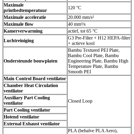
Maximale
120 °C
printbedtemperatuur
Maximale acceleratie
20.000 mm/s²
Maximale flow
40 mm³/s
Kamerverwarming
actief, tot 65 °C
G3 Pre-Filter + H12 HEPA-filter
Luchtreiniging
+ actieve kool
Bambu Textured PEI Plate,
Bambu Cool Plate, Bambu
Ondersteunde bouwplaten
Engineering Plate, Bambu High
Temperature Plate, Bambu
Smooth PEI
Main Control Board ventilator
Chamber Heat Circulation
ventilator
Auxiliary Part Cooling
Closed Loop
ventilator
Part Cooling ventilator
Hotend ventilator
External Exhaust ventilator
PLA (behalve PLA Aero),