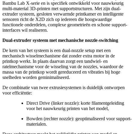
Bambu Lab X-serie en is specifiek ontwikkeld voor nauwkeurig
multi-material 3D-printen met supportstructuren. Met zijn dual-
extruder systeem, gesloten verwarmde printkamer en intelligente
sensoren richt de X2D zich op iedereen die hoogwaardige
functionele onderdelen, complexe geometrieën en schone support-
interfaces wil realiseren.
Dual-extruder systeem met mechanische nozzle-switching
De kern van het systeem is een dual-nozzle setup met een
mechanisch wisselmechanisme dat zonder extra motor in de
printkop werkt. In plaats daarvan zorgt een tandwiel- en
ratelmechanisme voor de wisseling van de nozzles, waardoor de
massa van de printkop wordt gereduceerd en vibraties bij hoge
snelheden worden geminimaliseerd.
De combinatie van twee extrusiesystemen is duidelijk ontworpen
voor efficiëntie:
Direct Drive (linker nozzle): korte filamentgeleiding
voor het nauwkeurig printen van het model,
Bowden (rechter nozzle): geoptimaliseerd voor support-
materialen.