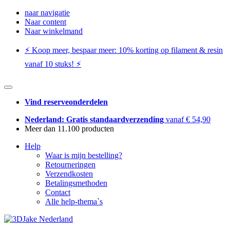
naar navigatie
Naar content
Naar winkelmand
⚡️ Koop meer, bespaar meer: ​​10% korting op filament & resin
vanaf 10 stuks! ⚡️
Vind reserveonderdelen
Nederland: Gratis standaardverzending
vanaf € 54,90
Meer dan 11.100 producten
Help
Waar is mijn bestelling?
Retourneringen
Verzendkosten
Betalingsmethoden
Contact
Alle help-thema`s