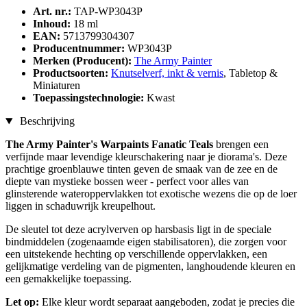
Art. nr.:
TAP-WP3043P
Inhoud:
18 ml
EAN:
5713799304307
Producentnummer:
WP3043P
Merken (Producent):
The Army Painter
Productsoorten:
Knutselverf, inkt & vernis
, Tabletop &
Miniaturen
Toepassingstechnologie:
Kwast
Beschrijving
The Army Painter's Warpaints Fanatic Teals
brengen een
verfijnde maar levendige kleurschakering naar je diorama's. Deze
prachtige groenblauwe tinten geven de smaak van de zee en de
diepte van mystieke bossen weer - perfect voor alles van
glinsterende wateroppervlakken tot exotische wezens die op de loer
liggen in schaduwrijk kreupelhout.
De sleutel tot deze acrylverven op harsbasis ligt in de speciale
bindmiddelen (zogenaamde eigen stabilisatoren), die zorgen voor
een uitstekende hechting op verschillende oppervlakken, een
gelijkmatige verdeling van de pigmenten, langhoudende kleuren en
een gemakkelijke toepassing.
Let op:
Elke kleur wordt separaat aangeboden, zodat je precies die