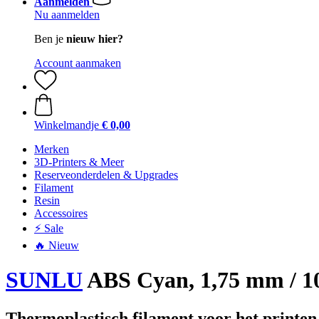
Aanmelden
Nu aanmelden
Ben je
nieuw hier?
Account aanmaken
Winkelmandje
€ 0,00
Merken
3D-Printers & Meer
Reserveonderdelen & Upgrades
Filament
Resin
Accessoires
⚡ Sale
🔥 Nieuw
SUNLU
ABS Cyan, 1,75 mm / 1
Thermoplastisch filament voor het printen