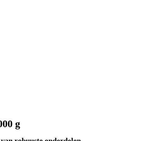
000 g
 van robuuste onderdelen