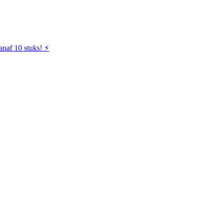
naf 10 stuks! ⚡️