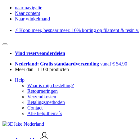
naar navigatie
Naar content
Naar winkelmand
⚡️ Koop meer, bespaar meer: ​​10% korting op filament & resin va
Vind reserveonderdelen
Nederland: Gratis standaardverzending
vanaf € 54,90
Meer dan 11.100 producten
Help
Waar is mijn bestelling?
Retourneringen
Verzendkosten
Betalingsmethoden
Contact
Alle help-thema`s