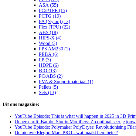
ASA (55)
PC/PTFE (15)
PCTG (19)
PA (Nylon) (13)
Flex (TPU) (22)
ABS (18)
HIPS-X (4)
Wood (3)
PPS AM230 (1)
PEBA (6)
PP (3)
HDPE (6)
BIO (13)
PC/ABS (2)
PVA & Supportmateriaal (1)
Pellets (5)
Sets (13)
Uit ons magazine:
YouTube Episode: This is what will happen in 2025 in 3D Prin
Ueberschrift: Bambu Studio Modifiers: Zo optimaliseer je jouw 3
YouTube Episode: Polymaker PolyDryer: Revolutionising Fila
De nieuwe Elegoo Mars PRO - wat maakt hem beter?