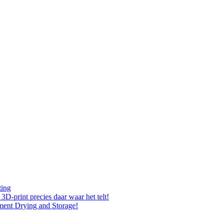
ting
D-print precies daar waar het telt!
ment Drying and Storage!