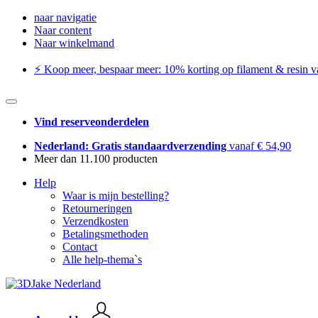
naar navigatie
Naar content
Naar winkelmand
⚡️ Koop meer, bespaar meer: ​​10% korting op filament & resin va
Vind reserveonderdelen
Nederland: Gratis standaardverzending
vanaf € 54,90
Meer dan 11.100 producten
Help
Waar is mijn bestelling?
Retourneringen
Verzendkosten
Betalingsmethoden
Contact
Alle help-thema`s