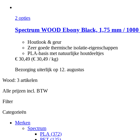
2 opties
Spectrum
WOOD Ebony Black, 1,75 mm / 1000
Houtlook & geur
Zeer goede thermische isolatie-eigenschappen
PLA-basis met natuurlijke houtdeeltjes
€ 30,49
(€ 30,49 / kg)
Bezorging uiterlijk op 12. augustus
Wood: 3 artikelen
Alle prijzen incl. BTW
Filter
Categorieën
Merken
Spectrum
PLA (372)
PET (125)