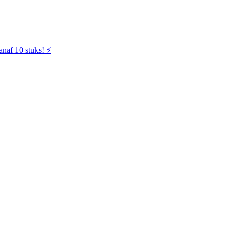
naf 10 stuks! ⚡️