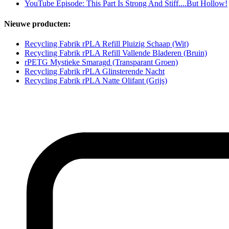
YouTube Episode: This Part Is Strong And Stiff....But Hollow!
Nieuwe producten:
Recycling Fabrik rPLA Refill Pluizig Schaap (Wit)
Recycling Fabrik rPLA Refill Vallende Bladeren (Bruin)
rPETG Mystieke Smaragd (Transparant Groen)
Recycling Fabrik rPLA Glinsterende Nacht
Recycling Fabrik rPLA Natte Olifant (Grijs)