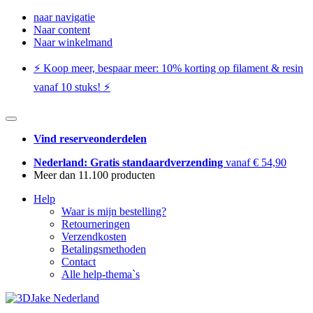
naar navigatie
Naar content
Naar winkelmand
⚡️ Koop meer, bespaar meer: ​​10% korting op filament & resin
vanaf 10 stuks! ⚡️
Vind reserveonderdelen
Nederland: Gratis standaardverzending
vanaf € 54,90
Meer dan 11.100 producten
Help
Waar is mijn bestelling?
Retourneringen
Verzendkosten
Betalingsmethoden
Contact
Alle help-thema`s