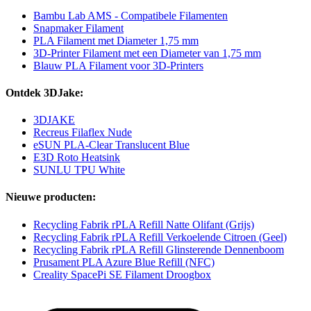
Bambu Lab AMS - Compatibele Filamenten
Snapmaker Filament
PLA Filament met Diameter 1,75 mm
3D-Printer Filament met een Diameter van 1,75 mm
Blauw PLA Filament voor 3D-Printers
Ontdek 3DJake:
3DJAKE
Recreus Filaflex Nude
eSUN PLA-Clear Translucent Blue
E3D Roto Heatsink
SUNLU TPU White
Nieuwe producten:
Recycling Fabrik rPLA Refill Natte Olifant (Grijs)
Recycling Fabrik rPLA Refill Verkoelende Citroen (Geel)
Recycling Fabrik rPLA Refill Glinsterende Dennenboom
Prusament PLA Azure Blue Refill (NFC)
Creality SpacePi SE Filament Droogbox