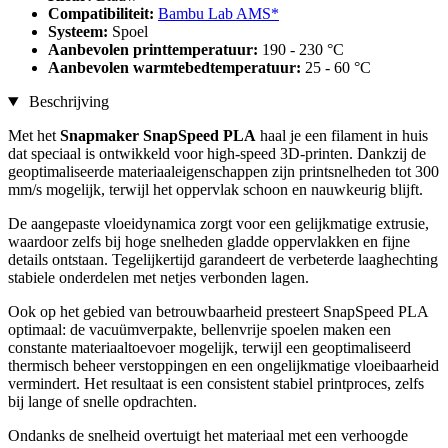
Compatibiliteit:
Bambu Lab AMS*
Systeem:
Spoel
Aanbevolen printtemperatuur:
190 - 230 °C
Aanbevolen warmtebedtemperatuur:
25 - 60 °C
Beschrijving
Met het
Snapmaker SnapSpeed PLA
haal je een filament in huis
dat speciaal is ontwikkeld voor high-speed 3D-printen. Dankzij de
geoptimaliseerde materiaaleigenschappen zijn printsnelheden tot 300
mm/s mogelijk, terwijl het oppervlak schoon en nauwkeurig blijft.
De aangepaste vloeidynamica zorgt voor een gelijkmatige extrusie,
waardoor zelfs bij hoge snelheden gladde oppervlakken en fijne
details ontstaan. Tegelijkertijd garandeert de verbeterde laaghechting
stabiele onderdelen met netjes verbonden lagen.
Ook op het gebied van betrouwbaarheid presteert SnapSpeed PLA
optimaal: de vacuümverpakte, bellenvrije spoelen maken een
constante materiaaltoevoer mogelijk, terwijl een geoptimaliseerd
thermisch beheer verstoppingen en een ongelijkmatige vloeibaarheid
vermindert. Het resultaat is een consistent stabiel printproces, zelfs
bij lange of snelle opdrachten.
Ondanks de snelheid overtuigt het materiaal met een verhoogde