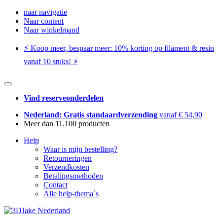
naar navigatie
Naar content
Naar winkelmand
⚡️ Koop meer, bespaar meer: ​​10% korting op filament & resin
vanaf 10 stuks! ⚡️
Vind reserveonderdelen
Nederland: Gratis standaardverzending
vanaf € 54,90
Meer dan 11.100 producten
Help
Waar is mijn bestelling?
Retourneringen
Verzendkosten
Betalingsmethoden
Contact
Alle help-thema`s