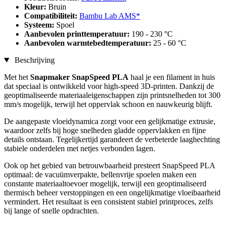
Kleur:
Bruin
Compatibiliteit:
Bambu Lab AMS*
Systeem:
Spoel
Aanbevolen printtemperatuur:
190 - 230 °C
Aanbevolen warmtebedtemperatuur:
25 - 60 °C
Beschrijving
Met het
Snapmaker SnapSpeed PLA
haal je een filament in huis
dat speciaal is ontwikkeld voor high-speed 3D-printen. Dankzij de
geoptimaliseerde materiaaleigenschappen zijn printsnelheden tot 300
mm/s mogelijk, terwijl het oppervlak schoon en nauwkeurig blijft.
De aangepaste vloeidynamica zorgt voor een gelijkmatige extrusie,
waardoor zelfs bij hoge snelheden gladde oppervlakken en fijne
details ontstaan. Tegelijkertijd garandeert de verbeterde laaghechting
stabiele onderdelen met netjes verbonden lagen.
Ook op het gebied van betrouwbaarheid presteert SnapSpeed PLA
optimaal: de vacuümverpakte, bellenvrije spoelen maken een
constante materiaaltoevoer mogelijk, terwijl een geoptimaliseerd
thermisch beheer verstoppingen en een ongelijkmatige vloeibaarheid
vermindert. Het resultaat is een consistent stabiel printproces, zelfs
bij lange of snelle opdrachten.