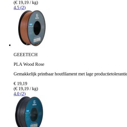
(€ 19,19 / kg)
4.5 (2)
GEEETECH
PLA Wood Rose
Gemakkelijk printbaar houtfilament met lage productietoleranti
€ 19,19
(€ 19,19 / kg)
4.0 (2)