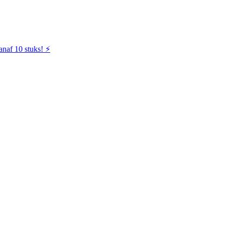
naf 10 stuks! ⚡️