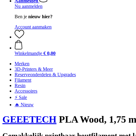
Aanmelden
Nu aanmelden
Ben je
nieuw hier?
Account aanmaken
Winkelmandje
€ 0,00
Merken
3D-Printers & Meer
Reserveonderdelen & Upgrades
Filament
Resin
Accessoires
⚡ Sale
🔥 Nieuw
GEEETECH
PLA Wood, 1,75 m
Gemakkelijk printbaar houtfilament met la