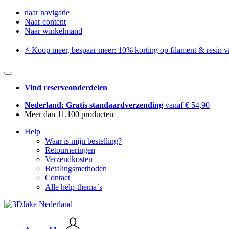
naar navigatie
Naar content
Naar winkelmand
⚡️ Koop meer, bespaar meer: ​​10% korting op filament & resin va
Vind reserveonderdelen
Nederland: Gratis standaardverzending
vanaf € 54,90
Meer dan 11.100 producten
Help
Waar is mijn bestelling?
Retourneringen
Verzendkosten
Betalingsmethoden
Contact
Alle help-thema`s