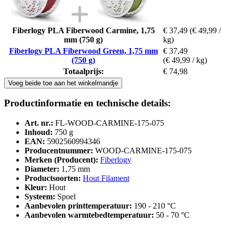
Fiberlogy PLA Fiberwood Carmine, 1,75
€ 37,49
(€ 49,99 /
mm (750 g)
kg)
Fiberlogy PLA Fiberwood Green, 1,75 mm
€ 37,49
(750 g)
(€ 49,99 / kg)
Totaalprijs:
€ 74,98
Voeg beide toe aan het winkelmandje
Productinformatie en technische details:
Art. nr.:
FL-WOOD-CARMINE-175-075
Inhoud:
750 g
EAN:
5902560994346
Producentnummer:
WOOD-CARMINE-175-075
Merken (Producent):
Fiberlogy
Diameter:
1,75 mm
Productsoorten:
Hout Filament
Kleur:
Hout
Systeem:
Spoel
Aanbevolen printtemperatuur:
190 - 210 °C
Aanbevolen warmtebedtemperatuur:
50 - 70 °C