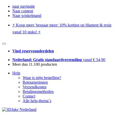
naar navigatie
Naar content
Naar winkelmand
⚡️ Koop meer, bespaar meer: ​​10% korting op filament & resin
vanaf 10 stuks! ⚡️
Vind reserveonderdelen
Nederland: Gratis standaardverzending
vanaf € 54,90
Meer dan 11.100 producten
Help
Waar is mijn bestelling?
Retourneringen
Verzendkosten
Betalingsmethoden
Contact
Alle help-thema`s