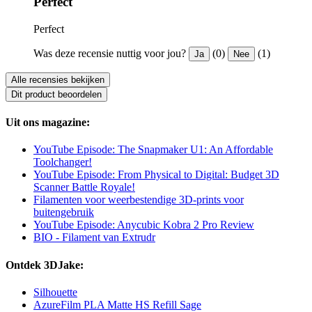
Perfect
Perfect
Was deze recensie nuttig voor jou?
(0)
(1)
Ja
Nee
Alle recensies bekijken
Dit product beoordelen
Uit ons magazine:
YouTube Episode: The Snapmaker U1: An Affordable
Toolchanger!
YouTube Episode: From Physical to Digital: Budget 3D
Scanner Battle Royale!
Filamenten voor weerbestendige 3D-prints voor
buitengebruik
YouTube Episode: Anycubic Kobra 2 Pro Review
BIO - Filament van Extrudr
Ontdek 3DJake:
Silhouette
AzureFilm PLA Matte HS Refill Sage