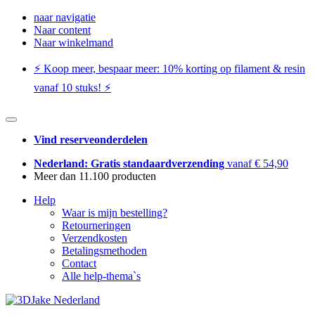
naar navigatie
Naar content
Naar winkelmand
⚡️ Koop meer, bespaar meer: ​​10% korting op filament & resin
vanaf 10 stuks! ⚡️
Vind reserveonderdelen
Nederland: Gratis standaardverzending
vanaf € 54,90
Meer dan 11.100 producten
Help
Waar is mijn bestelling?
Retourneringen
Verzendkosten
Betalingsmethoden
Contact
Alle help-thema`s