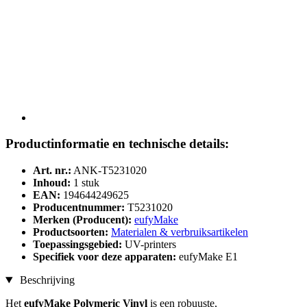
Productinformatie en technische details:
Art. nr.:
ANK-T5231020
Inhoud:
1 stuk
EAN:
194644249625
Producentnummer:
T5231020
Merken (Producent):
eufyMake
Productsoorten:
Materialen & verbruiksartikelen
Toepassingsgebied:
UV-printers
Specifiek voor deze apparaten:
eufyMake E1
Beschrijving
Het
eufyMake Polymeric Vinyl
is een robuuste,