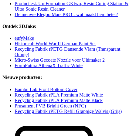
Producttest: UniFormation GKtwo, Resin Curing Station &
Ultra Sonic Resin Cleaner
De nieuwe Elegoo Mars PRO - wat maakt hem beter?
Ontdek 3DJake:
eufyMake
Historical: World War II German Paint Set
Recycling Fabrik rPETG Dansende Vlam (Transparant
Oranje)
Micro-Swiss Gecoate Nozzle voor Ultimaker 2+
FormFutura AthenaX Traffic White
Nieuwe producten:
Bambu Lab Front Bottom Cover
Recycling Fabrik rPLA Premium Matte White
Recycling Fabrik rPLA Premium Matte Black
Prusament PVB Bright Green (NFC)
Recycling Fabrik rPETG Refill Grappige Walvis (Grijs)