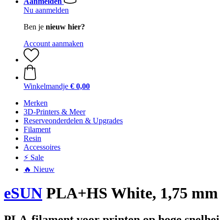
Aanmelden
Nu aanmelden
Ben je
nieuw hier?
Account aanmaken
Winkelmandje
€ 0,00
Merken
3D-Printers & Meer
Reserveonderdelen & Upgrades
Filament
Resin
Accessoires
⚡ Sale
🔥 Nieuw
eSUN
PLA+HS White, 1,75 mm /
PLA-filament voor printen op hoge snelhe