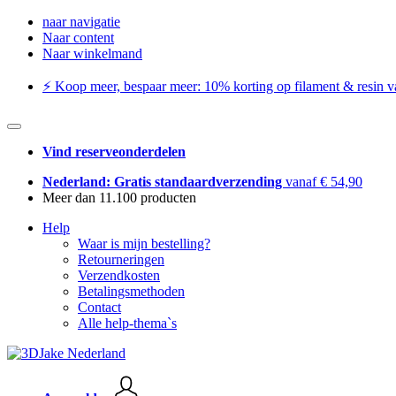
naar navigatie
Naar content
Naar winkelmand
⚡️ Koop meer, bespaar meer: ​​10% korting op filament & resin va
Vind reserveonderdelen
Nederland: Gratis standaardverzending
vanaf € 54,90
Meer dan 11.100 producten
Help
Waar is mijn bestelling?
Retourneringen
Verzendkosten
Betalingsmethoden
Contact
Alle help-thema`s