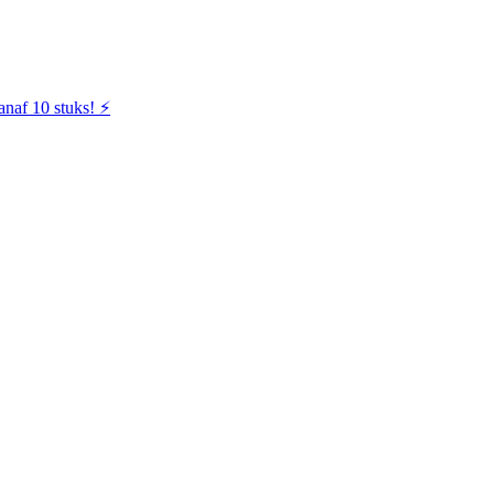
naf 10 stuks! ⚡️