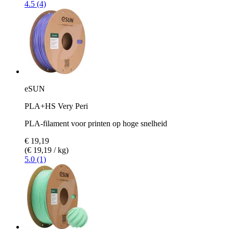
4.5 (4)
eSUN
PLA+HS Very Peri
PLA-filament voor printen op hoge snelheid
€ 19,19
(€ 19,19 / kg)
5.0 (1)