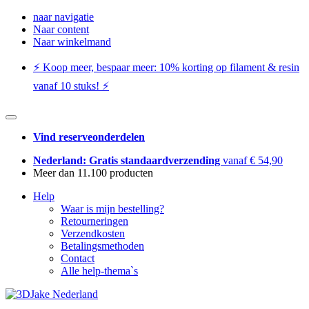
naar navigatie
Naar content
Naar winkelmand
⚡️ Koop meer, bespaar meer: ​​10% korting op filament & resin
vanaf 10 stuks! ⚡️
Vind reserveonderdelen
Nederland: Gratis standaardverzending
vanaf € 54,90
Meer dan 11.100 producten
Help
Waar is mijn bestelling?
Retourneringen
Verzendkosten
Betalingsmethoden
Contact
Alle help-thema`s