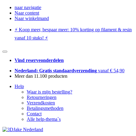
naar navigatie
Naar content
Naar winkelmand
⚡️ Koop meer, bespaar meer: ​​10% korting op filament & resin
vanaf 10 stuks! ⚡️
Vind reserveonderdelen
Nederland: Gratis standaardverzending
vanaf € 54,90
Meer dan 11.100 producten
Help
Waar is mijn bestelling?
Retourneringen
Verzendkosten
Betalingsmethoden
Contact
Alle help-thema`s