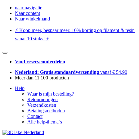
naar navigatie
Naar content
Naar winkelmand
⚡️ Koop meer, bespaar meer: ​​10% korting op filament & resin
vanaf 10 stuks! ⚡️
Vind reserveonderdelen
Nederland: Gratis standaardverzending
vanaf € 54,90
Meer dan 11.100 producten
Help
Waar is mijn bestelling?
Retourneringen
Verzendkosten
Betalingsmethoden
Contact
Alle help-thema`s