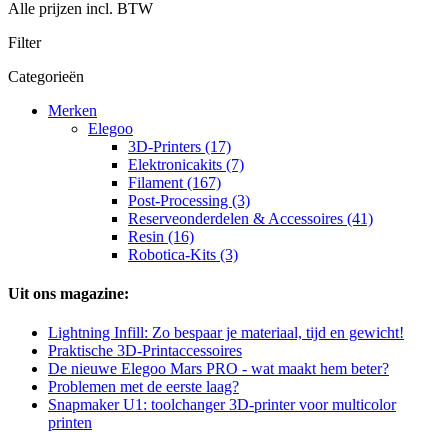
Alle prijzen incl. BTW
Filter
Categorieën
Merken
Elegoo
3D-Printers (17)
Elektronicakits (7)
Filament (167)
Post-Processing (3)
Reserveonderdelen & Accessoires (41)
Resin (16)
Robotica-Kits (3)
Uit ons magazine:
Lightning Infill: Zo bespaar je materiaal, tijd en gewicht!
Praktische 3D-Printaccessoires
De nieuwe Elegoo Mars PRO - wat maakt hem beter?
Problemen met de eerste laag?
Snapmaker U1: toolchanger 3D-printer voor multicolor
printen