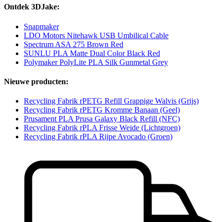
Ontdek 3DJake:
Snapmaker
LDO Motors Nitehawk USB Umbilical Cable
Spectrum ASA 275 Brown Red
SUNLU PLA Matte Dual Color Black Red
Polymaker PolyLite PLA Silk Gunmetal Grey
Nieuwe producten:
Recycling Fabrik rPETG Refill Grappige Walvis (Grijs)
Recycling Fabrik rPETG Kromme Banaan (Geel)
Prusament PLA Prusa Galaxy Black Refill (NFC)
Recycling Fabrik rPLA Frisse Weide (Lichtgroen)
Recycling Fabrik rPLA Rijpe Avocado (Groen)