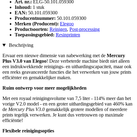
Art. nr.:
ELG-50.101.059300
Inhoud:
1 stuk
EAN:
50.101.059300
Producentnummer:
50.101.059300
Merken (Producent):
Elegoo
Productsoorten:
Reinigen
,
Post-processing
Toepassingsgebied:
Resinprinten
Beschrijving
Ervaar een nieuwe dimensie van nabewerking met de
Mercury
Plus V3.0 van Elegoo
! Deze verbeterde machine biedt niet alleen
een indrukwekkende reinigings- en uithardingscapaciteit, maar ook
een reeks geavanceerde functies die het verwerken van jouw prints
efficiënter en gemakkelijker maken.
Ruim ontwerp voor meer mogelijkheden
Met een royaal reinigingsvolume van 7,5 liter - 114% meer dan het
vorige V2.0 model - en een groter uithardingsgebied van 460% kan
de
Mercury Plus V3.0
gemakkelijk grotere modellen of meerdere
prints tegelijk verwerken. Je kunt dus vertrouwen op maximale
efficiëntie!
Flexibele reinigingsopties