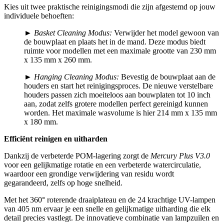
Kies uit twee praktische reinigingsmodi die zijn afgestemd op jouw
individuele behoeften:
►
Basket Cleaning Modus:
Verwijder het model gewoon van
de bouwplaat en plaats het in de mand. Deze modus biedt
ruimte voor modellen met een maximale grootte van 230 mm
x 135 mm x 260 mm.
►
Hanging Cleaning Modus:
Bevestig de bouwplaat aan de
houders en start het reinigingsproces. De nieuwe verstelbare
houders passen zich moeiteloos aan bouwplaten tot 10 inch
aan, zodat zelfs grotere modellen perfect gereinigd kunnen
worden. Het maximale wasvolume is hier 214 mm x 135 mm
x 180 mm.
Efficiënt reinigen en uitharden
Dankzij de verbeterde POM-lagering zorgt de
Mercury Plus V3.0
voor een gelijkmatige rotatie en een verbeterde watercirculatie,
waardoor een grondige verwijdering van residu wordt
gegarandeerd, zelfs op hoge snelheid.
Met het 360° roterende draaiplateau en de 24 krachtige UV-lampen
van 405 nm ervaar je een snelle en gelijkmatige uitharding die elk
detail precies vastlegt. De innovatieve combinatie van lampzuilen en