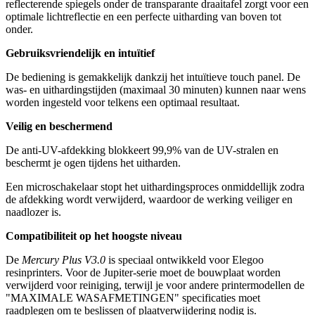
reflecterende spiegels onder de transparante draaitafel zorgt voor een
optimale lichtreflectie en een perfecte uitharding van boven tot
onder.
Gebruiksvriendelijk en intuïtief
De bediening is gemakkelijk dankzij het intuïtieve touch panel. De
was- en uithardingstijden (maximaal 30 minuten) kunnen naar wens
worden ingesteld voor telkens een optimaal resultaat.
Veilig en beschermend
De anti-UV-afdekking blokkeert 99,9% van de UV-stralen en
beschermt je ogen tijdens het uitharden.
Een microschakelaar stopt het uithardingsproces onmiddellijk zodra
de afdekking wordt verwijderd, waardoor de werking veiliger en
naadlozer is.
Compatibiliteit op het hoogste niveau
De
Mercury Plus V3.0
is speciaal ontwikkeld voor Elegoo
resinprinters. Voor de Jupiter-serie moet de bouwplaat worden
verwijderd voor reiniging, terwijl je voor andere printermodellen de
"MAXIMALE WASAFMETINGEN" specificaties moet
raadplegen om te beslissen of plaatverwijdering nodig is.