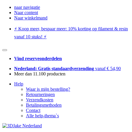
naar navigatie
Naar content
Naar winkelmand
⚡️ Koop meer, bespaar meer: ​​10% korting op filament & resin
vanaf 10 stuks! ⚡️
Vind reserveonderdelen
Nederland: Gratis standaardverzending
vanaf € 54,90
Meer dan 11.100 producten
Help
Waar is mijn bestelling?
Retourneringen
Verzendkosten
Betalingsmethoden
Contact
Alle help-thema`s