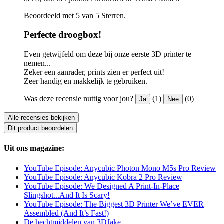
Beoordeeld met 5 van 5 Sterren.
Perfecte droogbox!
Even getwijfeld om deze bij onze eerste 3D printer te
nemen...
Zeker een aanrader, prints zien er perfect uit!
Zeer handig en makkelijk te gebruiken.
Was deze recensie nuttig voor jou?
(1)
(0)
Ja
Nee
Alle recensies bekijken
Dit product beoordelen
Uit ons magazine:
YouTube Episode: Anycubic Photon Mono M5s Pro Review
YouTube Episode: Anycubic Kobra 2 Pro Review
YouTube Episode: We Designed A Print-In-Place
Slingshot...And It Is Scary!
YouTube Episode: The Biggest 3D Printer We’ve EVER
Assembled (And It’s Fast!)
De hechtmiddelen van 3DJake