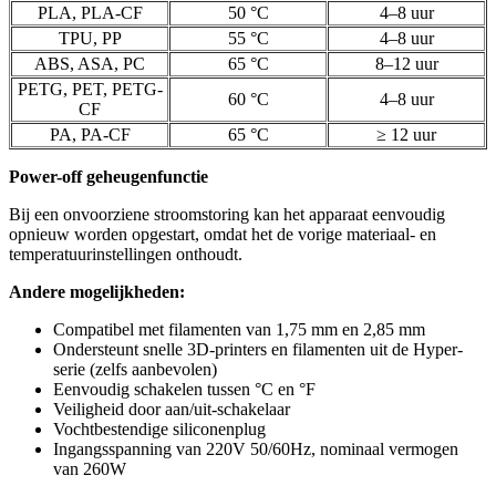
PLA, PLA-CF
50 °C
4–8 uur
TPU, PP
55 °C
4–8 uur
ABS, ASA, PC
65 °C
8–12 uur
PETG, PET, PETG-
60 °C
4–8 uur
CF
PA, PA-CF
65 °C
≥ 12 uur
Power-off geheugenfunctie
Bij een onvoorziene stroomstoring kan het apparaat eenvoudig
opnieuw worden opgestart, omdat het de vorige materiaal- en
temperatuurinstellingen onthoudt.
Andere mogelijkheden:
Compatibel met filamenten van 1,75 mm en 2,85 mm
Ondersteunt snelle 3D-printers en filamenten uit de Hyper-
serie (zelfs aanbevolen)
Eenvoudig schakelen tussen °C en °F
Veiligheid door aan/uit-schakelaar
Vochtbestendige siliconenplug
Ingangsspanning van 220V 50/60Hz, nominaal vermogen
van 260W