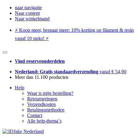
naar navigatie
Naar content
Naar winkelmand
⚡️ Koop meer, bespaar meer: ​​10% korting op filament & resin
vanaf 10 stuks! ⚡️
Vind reserveonderdelen
Nederland: Gratis standaardverzending
vanaf € 54,90
Meer dan 11.100 producten
Help
Waar is mijn bestelling?
Retourneringen
Verzendkosten
Betalingsmethoden
Contact
Alle help-thema`s