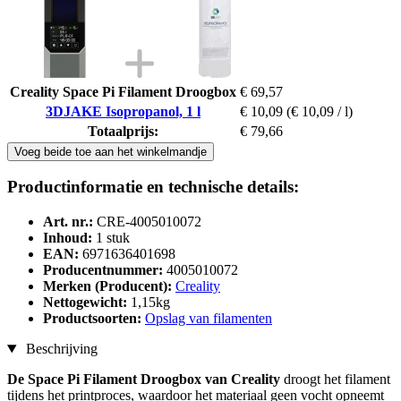
Creality Space Pi Filament Droogbox
€ 69,57
3DJAKE Isopropanol, 1 l
€ 10,09
(€ 10,09 / l)
Totaalprijs:
€ 79,66
Voeg beide toe aan het winkelmandje
Productinformatie en technische details:
Art. nr.:
CRE-4005010072
Inhoud:
1 stuk
EAN:
6971636401698
Producentnummer:
4005010072
Merken (Producent):
Creality
Nettogewicht:
1,15kg
Productsoorten:
Opslag van filamenten
Beschrijving
De Space Pi Filament Droogbox van Creality
droogt het filament
tijdens het printproces, waardoor het materiaal geen vocht opneemt