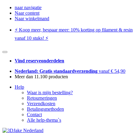
naar navigatie
Naar content
Naar winkelmand
⚡️ Koop meer, bespaar meer: ​​10% korting op filament & resin
vanaf 10 stuks! ⚡️
Vind reserveonderdelen
Nederland: Gratis standaardverzending
vanaf € 54,90
Meer dan 11.100 producten
Help
Waar is mijn bestelling?
Retourneringen
Verzendkosten
Betalingsmethoden
Contact
Alle help-thema`s