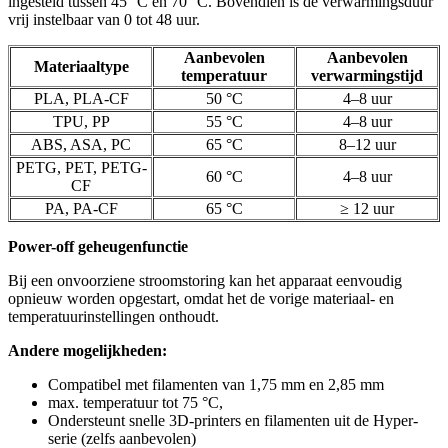
ingesteld tussen 45 °C en 70 °C. Bovendien is de verwarmingsduur
vrij instelbaar van 0 tot 48 uur.
Aanbevolen
Aanbevolen
Materiaaltype
temperatuur
verwarmingstijd
PLA, PLA-CF
50 °C
4–8 uur
TPU, PP
55 °C
4–8 uur
ABS, ASA, PC
65 °C
8–12 uur
PETG, PET, PETG-
60 °C
4–8 uur
CF
PA, PA-CF
65 °C
≥ 12 uur
Power-off geheugenfunctie
Bij een onvoorziene stroomstoring kan het apparaat eenvoudig
opnieuw worden opgestart, omdat het de vorige materiaal- en
temperatuurinstellingen onthoudt.
Andere mogelijkheden:
Compatibel met filamenten van 1,75 mm en 2,85 mm
max. temperatuur tot 75 °C,
Ondersteunt snelle 3D-printers en filamenten uit de Hyper-
serie (zelfs aanbevolen)