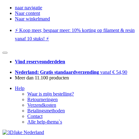
naar navigatie
Naar content
Naar winkelmand
⚡️ Koop meer, bespaar meer: ​​10% korting op filament & resin
vanaf 10 stuks! ⚡️
Vind reserveonderdelen
Nederland: Gratis standaardverzending
vanaf € 54,90
Meer dan 11.100 producten
Help
Waar is mijn bestelling?
Retourneringen
Verzendkosten
Betalingsmethoden
Contact
Alle help-thema`s