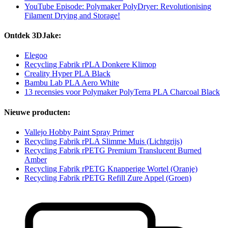
YouTube Episode: Polymaker PolyDryer: Revolutionising
Filament Drying and Storage!
Ontdek 3DJake:
Elegoo
Recycling Fabrik rPLA Donkere Klimop
Creality Hyper PLA Black
Bambu Lab PLA Aero White
13 recensies voor Polymaker PolyTerra PLA Charcoal Black
Nieuwe producten:
Vallejo Hobby Paint Spray Primer
Recycling Fabrik rPLA Slimme Muis (Lichtgrijs)
Recycling Fabrik rPETG Premium Translucent Burned
Amber
Recycling Fabrik rPETG Knapperige Wortel (Oranje)
Recycling Fabrik rPETG Refill Zure Appel (Groen)