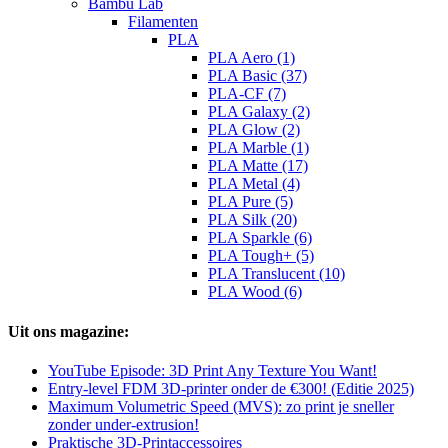
Bambu Lab
Filamenten
PLA
PLA Aero (1)
PLA Basic (37)
PLA-CF (7)
PLA Galaxy (2)
PLA Glow (2)
PLA Marble (1)
PLA Matte (17)
PLA Metal (4)
PLA Pure (5)
PLA Silk (20)
PLA Sparkle (6)
PLA Tough+ (5)
PLA Translucent (10)
PLA Wood (6)
Uit ons magazine:
YouTube Episode: 3D Print Any Texture You Want!
Entry-level FDM 3D-printer onder de €300! (Editie 2025)
Maximum Volumetric Speed (MVS): zo print je sneller
zonder under-extrusion!
Praktische 3D-Printaccessoires