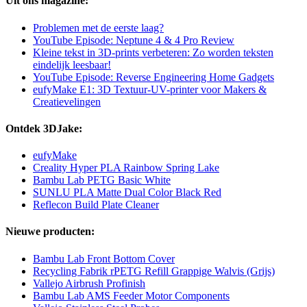
Uit ons magazine:
Problemen met de eerste laag?
YouTube Episode: Neptune 4 & 4 Pro Review
Kleine tekst in 3D-prints verbeteren: Zo worden teksten
eindelijk leesbaar!
YouTube Episode: Reverse Engineering Home Gadgets
eufyMake E1: 3D Textuur-UV-printer voor Makers &
Creatievelingen
Ontdek 3DJake:
eufyMake
Creality Hyper PLA Rainbow Spring Lake
Bambu Lab PETG Basic White
SUNLU PLA Matte Dual Color Black Red
Reflecon Build Plate Cleaner
Nieuwe producten:
Bambu Lab Front Bottom Cover
Recycling Fabrik rPETG Refill Grappige Walvis (Grijs)
Vallejo Airbrush Profinish
Bambu Lab AMS Feeder Motor Components