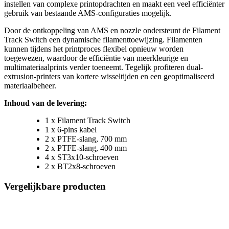
instellen van complexe printopdrachten en maakt een veel efficiënter
gebruik van bestaande AMS-configuraties mogelijk.
Door de ontkoppeling van AMS en nozzle ondersteunt de Filament
Track Switch een dynamische filamenttoewijzing. Filamenten
kunnen tijdens het printproces flexibel opnieuw worden
toegewezen, waardoor de efficiëntie van meerkleurige en
multimateriaalprints verder toeneemt. Tegelijk profiteren dual-
extrusion-printers van kortere wisseltijden en een geoptimaliseerd
materiaalbeheer.
Inhoud van de levering:
1 x Filament Track Switch
1 x 6-pins kabel
2 x PTFE-slang, 700 mm
2 x PTFE-slang, 400 mm
4 x ST3x10-schroeven
2 x BT2x8-schroeven
Vergelijkbare producten