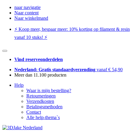
naar navigatie
Naar content
Naar winkelmand
⚡️ Koop meer, bespaar meer: ​​10% korting op filament & resin
vanaf 10 stuks! ⚡️
Vind reserveonderdelen
Nederland: Gratis standaardverzending
vanaf € 54,90
Meer dan 11.100 producten
Help
Waar is mijn bestelling?
Retourneringen
Verzendkosten
Betalingsmethoden
Contact
Alle help-thema`s