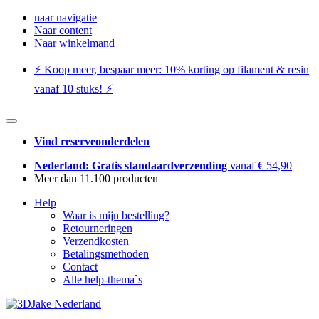
naar navigatie
Naar content
Naar winkelmand
⚡️ Koop meer, bespaar meer: ​​10% korting op filament & resin
vanaf 10 stuks! ⚡️
Vind reserveonderdelen
Nederland: Gratis standaardverzending
vanaf € 54,90
Meer dan 11.100 producten
Help
Waar is mijn bestelling?
Retourneringen
Verzendkosten
Betalingsmethoden
Contact
Alle help-thema`s