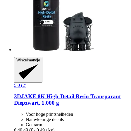
Winkelmandje
5.0 (2)
3DJAKE
8K High-​Detail Resin Transparant
Diepzwart, 1.000 g
Voor hoge printsnelheden
Nauwkeurige details
Geurarm
€ 40,49
(€ 40,49 / kg)