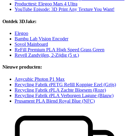
Producttest: Elegoo Mars 4 Ultra
YouTube Episode: 3D Print Any Texture You Want!
Ontdek 3DJake:
Elegoo
Bambu Lab Vision Encoder
Sovol Mainboard
ReFill Premium PLA High Speed Grass Green
Revell Zandvijlen, 2-Zijdig (5 st.)
Nieuwe producten:
Anycubic Photon P1 Max
Recycling Fabrik rPETG Refill Koppige Ezel (Grijs)
Recycling Fabrik rPLA Zachte Bloesem (Roze)
Recycling Fabrik rPLA Verborgen Lagune (Blauw)
Prusament PLA Blend Royal Blue (NFC)