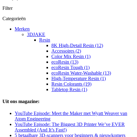
Filter
Categorieën
Merken
3DJAKE
Resin
8K High-Detail Resin (12)
Accessoires (2)
Color Mix Resin (1)
ecoResin (13)
ecoResin Tough (1)
ecoResin Water-Washable (13)
High-Temperature Resin (1)
Resin Colorants (19)
Tabletop Resin (1)
Uit ons magazine:
YouTube Episode: Meet the Maker met Wyatt Weaver van
Atom Engineering
YouTube Episode: The Biggest 3D Printer We’ve EVER
Assembled (And It’s Fast!)
5 betaalbare 3D-scanners voor beginners & nieuwkomers