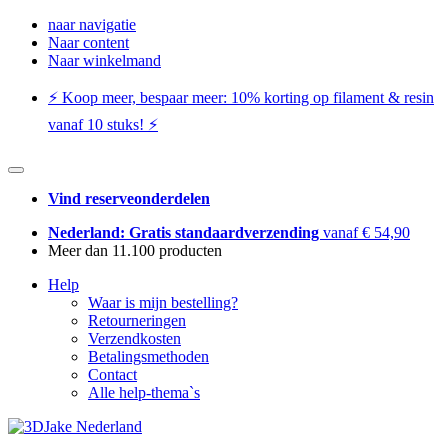
naar navigatie
Naar content
Naar winkelmand
⚡️ Koop meer, bespaar meer: ​​10% korting op filament & resin
vanaf 10 stuks! ⚡️
Vind reserveonderdelen
Nederland: Gratis standaardverzending
vanaf € 54,90
Meer dan 11.100 producten
Help
Waar is mijn bestelling?
Retourneringen
Verzendkosten
Betalingsmethoden
Contact
Alle help-thema`s