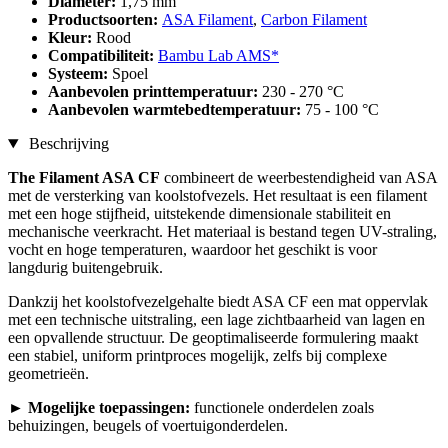
Diameter:
1,75 mm
Productsoorten:
ASA Filament
,
Carbon Filament
Kleur:
Rood
Compatibiliteit:
Bambu Lab AMS*
Systeem:
Spoel
Aanbevolen printtemperatuur:
230 - 270 °C
Aanbevolen warmtebedtemperatuur:
75 - 100 °C
Beschrijving
The Filament ASA CF
combineert de weerbestendigheid van ASA
met de versterking van koolstofvezels. Het resultaat is een filament
met een hoge stijfheid, uitstekende dimensionale stabiliteit en
mechanische veerkracht. Het materiaal is bestand tegen UV-straling,
vocht en hoge temperaturen, waardoor het geschikt is voor
langdurig buitengebruik.
Dankzij het koolstofvezelgehalte biedt ASA CF een mat oppervlak
met een technische uitstraling, een lage zichtbaarheid van lagen en
een opvallende structuur. De geoptimaliseerde formulering maakt
een stabiel, uniform printproces mogelijk, zelfs bij complexe
geometrieën.
► Mogelijke toepassingen:
functionele onderdelen zoals
behuizingen, beugels of voertuigonderdelen.