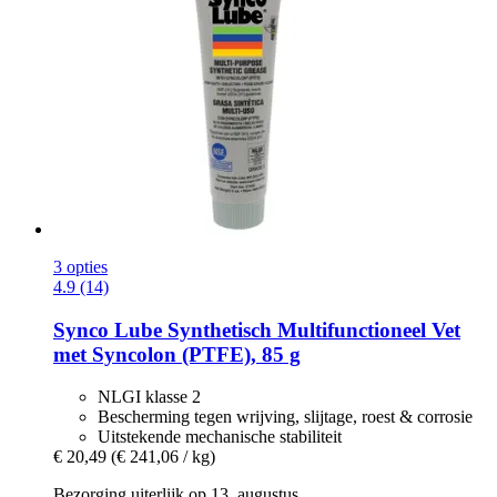
3 opties
4.9 (14)
Synco Lube
Synthetisch Multifunctioneel Vet
met Syncolon (PTFE), 85 g
NLGI klasse 2
Bescherming tegen wrijving, slijtage, roest & corrosie
Uitstekende mechanische stabiliteit
€ 20,49
(€ 241,06 / kg)
Bezorging uiterlijk op 13. augustus