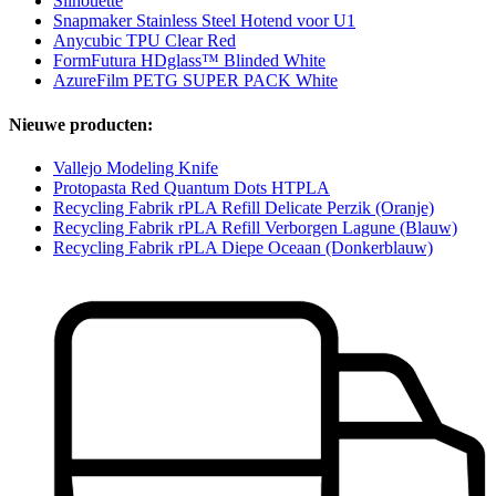
Silhouette
Snapmaker Stainless Steel Hotend voor U1
Anycubic TPU Clear Red
FormFutura HDglass™ Blinded White
AzureFilm PETG SUPER PACK White
Nieuwe producten:
Vallejo Modeling Knife
Protopasta Red Quantum Dots HTPLA
Recycling Fabrik rPLA Refill Delicate Perzik (Oranje)
Recycling Fabrik rPLA Refill Verborgen Lagune (Blauw)
Recycling Fabrik rPLA Diepe Oceaan (Donkerblauw)