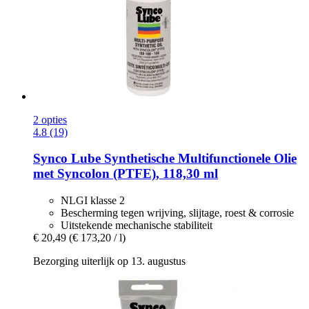
2 opties
4.8 (19)
Synco Lube
Synthetische Multifunctionele Olie
met Syncolon (PTFE), 118,30 ml
NLGI klasse 2
Bescherming tegen wrijving, slijtage, roest & corrosie
Uitstekende mechanische stabiliteit
€ 20,49
(€ 173,20 / l)
Bezorging uiterlijk op 13. augustus