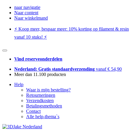
naar navigatie
Naar content
Naar winkelmand
⚡️ Koop meer, bespaar meer: ​​10% korting op filament & resin
vanaf 10 stuks! ⚡️
Vind reserveonderdelen
Nederland: Gratis standaardverzending
vanaf € 54,90
Meer dan 11.100 producten
Help
Waar is mijn bestelling?
Retourneringen
Verzendkosten
Betalingsmethoden
Contact
Alle help-thema`s