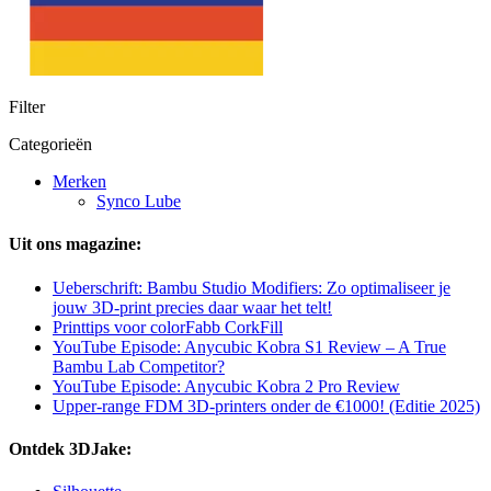
Filter
Categorieën
Merken
Synco Lube
Uit ons magazine:
Ueberschrift: Bambu Studio Modifiers: Zo optimaliseer je
jouw 3D-print precies daar waar het telt!
Printtips voor colorFabb CorkFill
YouTube Episode: Anycubic Kobra S1 Review – A True
Bambu Lab Competitor?
YouTube Episode: Anycubic Kobra 2 Pro Review
Upper-range FDM 3D-printers onder de €1000! (Editie 2025)
Ontdek 3DJake: