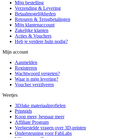
Mijn bestelling
Verzending & Levering
Betaalmogelijkheden
Retouren & Terugbetalingen
Mijn klantenaccount
Zakelijke klanten
Acties & Vouchers
Heb je verdere hulp nodig?
Mijn account
Aanmelden
Registreren
Wachtwoord vergeten?
Waar is mijn levering?
Voucher verzilveren
Weetjes
3DJake materiaalprofielen
Printgids
Koop meer, bespaar meer
Affiliate Program
Veelgestelde vragen over 3D-printen
Ondersteuning voor FabLabs