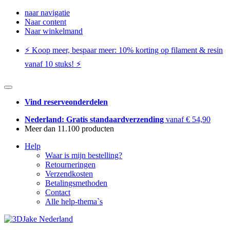
naar navigatie
Naar content
Naar winkelmand
⚡️ Koop meer, bespaar meer: ​​10% korting op filament & resin
vanaf 10 stuks! ⚡️
Vind reserveonderdelen
Nederland: Gratis standaardverzending
vanaf € 54,90
Meer dan 11.100 producten
Help
Waar is mijn bestelling?
Retourneringen
Verzendkosten
Betalingsmethoden
Contact
Alle help-thema`s