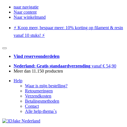
naar navigatie
Naar content
Naar winkelmand
⚡️ Koop meer, bespaar meer: ​​10% korting op filament & resin
vanaf 10 stuks! ⚡️
Vind reserveonderdelen
Nederland: Gratis standaardverzending
vanaf € 54,90
Meer dan 11.150 producten
Help
Waar is mijn bestelling?
Retourneringen
Verzendkosten
Betalingsmethoden
Contact
Alle help-thema`s