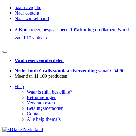
naar navigatie
Naar content
Naar winkelmand
⚡️ Koop meer, bespaar meer: ​​10% korting op filament & resin
vanaf 10 stuks! ⚡️
Vind reserveonderdelen
Nederland: Gratis standaardverzending
vanaf € 54,90
Meer dan 11.100 producten
Help
Waar is mijn bestelling?
Retourneringen
Verzendkosten
Betalingsmethoden
Contact
Alle help-thema`s