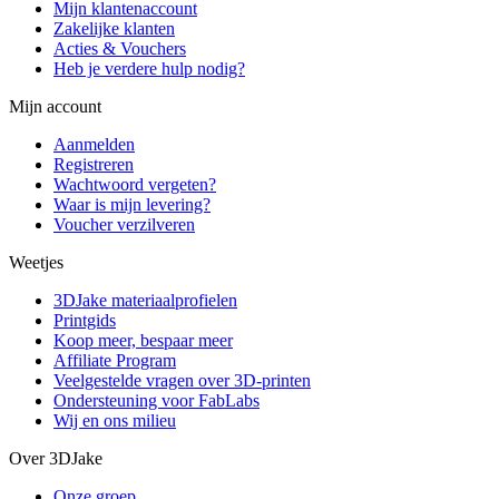
Mijn klantenaccount
Zakelijke klanten
Acties & Vouchers
Heb je verdere hulp nodig?
Mijn account
Aanmelden
Registreren
Wachtwoord vergeten?
Waar is mijn levering?
Voucher verzilveren
Weetjes
3DJake materiaalprofielen
Printgids
Koop meer, bespaar meer
Affiliate Program
Veelgestelde vragen over 3D-printen
Ondersteuning voor FabLabs
Wij en ons milieu
Over 3DJake
Onze groep