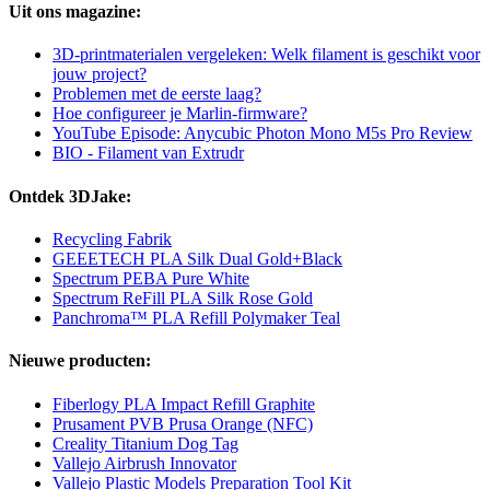
Uit ons magazine:
3D-printmaterialen vergeleken: Welk filament is geschikt voor
jouw project?
Problemen met de eerste laag?
Hoe configureer je Marlin-firmware?
YouTube Episode: Anycubic Photon Mono M5s Pro Review
BIO - Filament van Extrudr
Ontdek 3DJake:
Recycling Fabrik
GEEETECH PLA Silk Dual Gold+Black
Spectrum PEBA Pure White
Spectrum ReFill PLA Silk Rose Gold
Panchroma™ PLA Refill Polymaker Teal
Nieuwe producten:
Fiberlogy PLA Impact Refill Graphite
Prusament PVB Prusa Orange (NFC)
Creality Titanium Dog Tag
Vallejo Airbrush Innovator
Vallejo Plastic Models Preparation Tool Kit