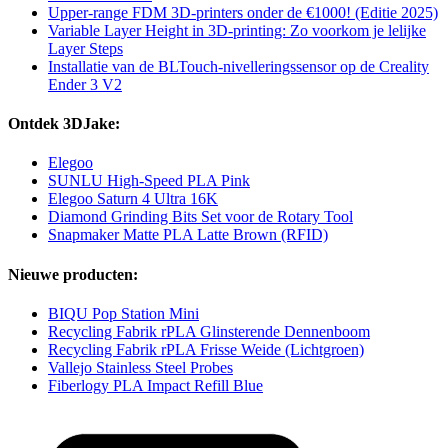
Upper-range FDM 3D-printers onder de €1000! (Editie 2025)
Variable Layer Height in 3D-printing: Zo voorkom je lelijke
Layer Steps
Installatie van de BLTouch-nivelleringssensor op de Creality
Ender 3 V2
Ontdek 3DJake:
Elegoo
SUNLU High-Speed PLA Pink
Elegoo Saturn 4 Ultra 16K
Diamond Grinding Bits Set voor de Rotary Tool
Snapmaker Matte PLA Latte Brown (RFID)
Nieuwe producten:
BIQU Pop Station Mini
Recycling Fabrik rPLA Glinsterende Dennenboom
Recycling Fabrik rPLA Frisse Weide (Lichtgroen)
Vallejo Stainless Steel Probes
Fiberlogy PLA Impact Refill Blue