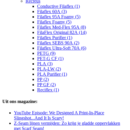
Recreus
Conductive Filaflex (1)
Filaflex 60A (3)
Filaflex 95A Foamy (5)
Filaflex Foamy (5)
Filaflex Med-Flex 95A (8)
FilaFlex Original 82A (14)
Filaflex Purifier (1)
Filaflex SEBS 90A (2)
Filaflex Ultra-Soft 70A (6)
PETG (9)
PET-G CF (1)
PLA (3)
PLA-LW (2)
PLA Purifier (1)
PP (2)
PP GF (2)
Reciflex (1)
Uit ons magazine:
YouTube Episode: We Designed A Print-In-Place
Slingshot...And It Is Scary!
Z-Seam lijnen vermijden: Zo krijg je gladde oppervlakken
met Scarf Seam!