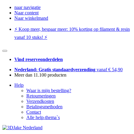
naar navigatie
Naar content
Naar winkelmand
⚡️ Koop meer, bespaar meer: ​​10% korting op filament & resin
vanaf 10 stuks! ⚡️
Vind reserveonderdelen
Nederland: Gratis standaardverzending
vanaf € 54,90
Meer dan 11.100 producten
Help
Waar is mijn bestelling?
Retourneringen
Verzendkosten
Betalingsmethoden
Contact
Alle help-thema`s