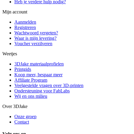
Heb je verdere hulp nodig?
Mijn account
Aanmelden
Registreren
Wachtwoord vergeten?
Waar is mijn levering?
Voucher verzilveren
Weetjes
3DJake materiaalprofielen
Printgids
Koop meer, bespaar meer
Affiliate Program
Veelgestelde vragen over 3D-printen
Ondersteuning voor FabLabs
Wij en ons milieu
Over 3DJake
Onze groep
Contact
Volg ons op