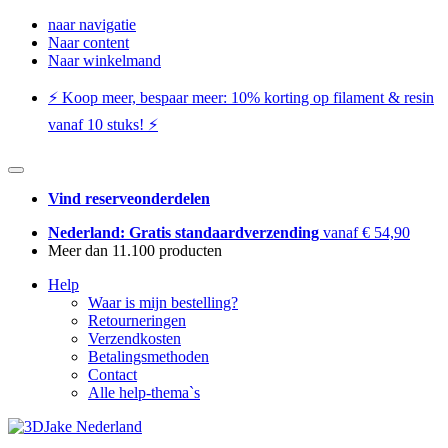
naar navigatie
Naar content
Naar winkelmand
⚡️ Koop meer, bespaar meer: ​​10% korting op filament & resin
vanaf 10 stuks! ⚡️
Vind reserveonderdelen
Nederland: Gratis standaardverzending
vanaf € 54,90
Meer dan 11.100 producten
Help
Waar is mijn bestelling?
Retourneringen
Verzendkosten
Betalingsmethoden
Contact
Alle help-thema`s