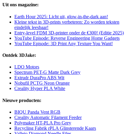
Uit ons magazine:
Earth Hour 2025: Licht uit, glow-in-the-dark aan!
Kleine tekst in 3D-prints verbeteren: Zo worden teksten
eindelijk leesbaar!
Entry-level FDM 3D-printer onder de €300! (Editie 2025)
YouTube Episode: Reverse Engineering Home Gadgets
YouTube Episode: 3D Print Any Texture You Want!
Ontdek 3DJake:
LDO Motors
Spectrum PET-G Matte Dark Grey
Extrudr DuraPro ABS Wit
Nobufil PCTG Neon Orange
Creality Hyper PLA White
Nieuwe producten:
BIQU Panda Vent RGB
Creality Automatic Filament Feeder
Polymaker HT-PLA Pro Grey
Recycling Fabrik rPLA Glinsterende Kaars
Vallejo Diamond Needle Files