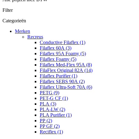
Filter
Categorieën
Merken
Recreus
Conductive Filaflex (1)
Filaflex 60A (3)
Filaflex 95A Foamy (5)
Filaflex Foamy (5)
Filaflex Med-Flex 95A (8)
FilaFlex Original 82A (14)
Filaflex Purifier (1)
Filaflex SEBS 90A (2)
Filaflex Ultra-Soft 70A (6)
PETG (9)
PET-G CF (1)
PLA (3)
PLA-LW (2)
PLA Purifier (1)
PP (2)
PP GF (2)
Reciflex (1)