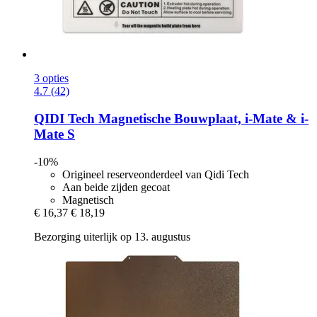
3 opties
4.7 (42)
QIDI Tech
Magnetische Bouwplaat, i-​Mate & i-​
Mate S
-10%
Origineel reserveonderdeel van Qidi Tech
Aan beide zijden gecoat
Magnetisch
€ 16,37
€ 18,19
Bezorging uiterlijk op 13. augustus