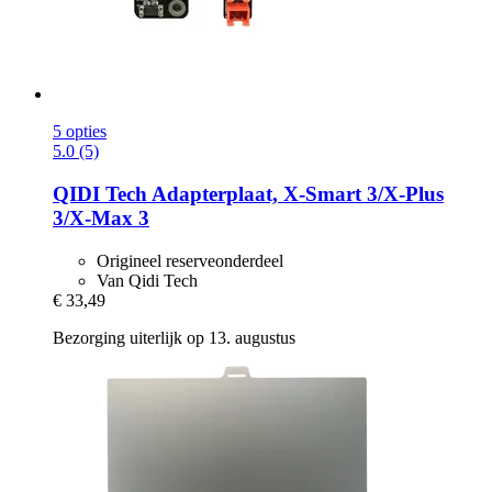
5 opties
5.0 (5)
QIDI Tech
Adapterplaat, X-​Smart 3/X-​Plus
3/X-​Max 3
Origineel reserveonderdeel
Van Qidi Tech
€ 33,49
Bezorging uiterlijk op 13. augustus