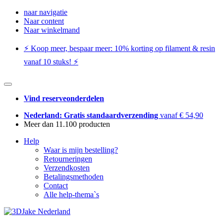
naar navigatie
Naar content
Naar winkelmand
⚡️ Koop meer, bespaar meer: ​​10% korting op filament & resin
vanaf 10 stuks! ⚡️
Vind reserveonderdelen
Nederland: Gratis standaardverzending
vanaf € 54,90
Meer dan 11.100 producten
Help
Waar is mijn bestelling?
Retourneringen
Verzendkosten
Betalingsmethoden
Contact
Alle help-thema`s