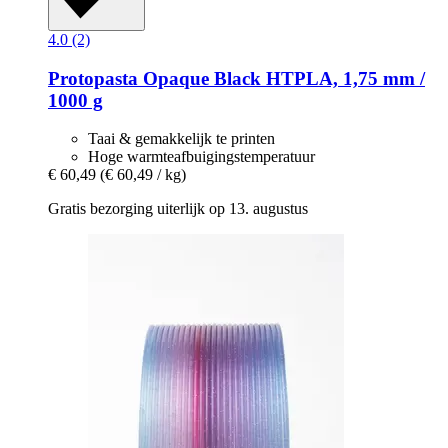
4.0 (2)
Protopasta
Opaque Black HTPLA, 1,75 mm /
1000 g
Taai & gemakkelijk te printen
Hoge warmteafbuigingstemperatuur
€ 60,49
(€ 60,49 / kg)
Gratis bezorging uiterlijk op 13. augustus