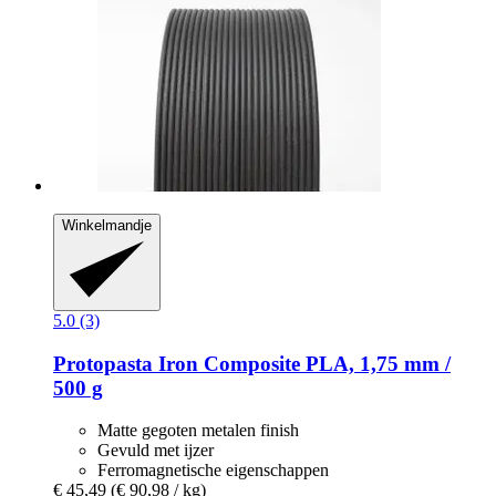
Winkelmandje
5.0 (3)
Protopasta
Iron Composite PLA, 1,75 mm /
500 g
Matte gegoten metalen finish
Gevuld met ijzer
Ferromagnetische eigenschappen
€ 45,49
(€ 90,98 / kg)