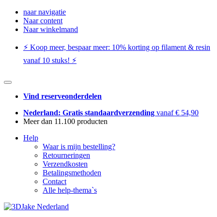
naar navigatie
Naar content
Naar winkelmand
⚡️ Koop meer, bespaar meer: ​​10% korting op filament & resin
vanaf 10 stuks! ⚡️
Vind reserveonderdelen
Nederland: Gratis standaardverzending
vanaf € 54,90
Meer dan 11.100 producten
Help
Waar is mijn bestelling?
Retourneringen
Verzendkosten
Betalingsmethoden
Contact
Alle help-thema`s