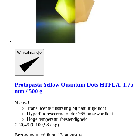
Winkelmandje
Protopasta
Yellow Quantum Dots HTPLA, 1,75
mm / 500 g
Nieuw!
Translucente uitstraling bij natuurlijk licht
Hyperfluorescerend onder 365 nm-zwartlicht
Hoge temperatuurbestendigheid
€ 50,49
(€ 100,98 / kg)
Bezorging uiterlijk op 13. augustus