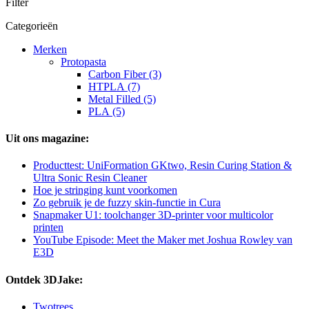
Filter
Categorieën
Merken
Protopasta
Carbon Fiber (3)
HTPLA (7)
Metal Filled (5)
PLA (5)
Uit ons magazine:
Producttest: UniFormation GKtwo, Resin Curing Station &
Ultra Sonic Resin Cleaner
Hoe je stringing kunt voorkomen
Zo gebruik je de fuzzy skin-functie in Cura
Snapmaker U1: toolchanger 3D-printer voor multicolor
printen
YouTube Episode: Meet the Maker met Joshua Rowley van
E3D
Ontdek 3DJake:
Twotrees