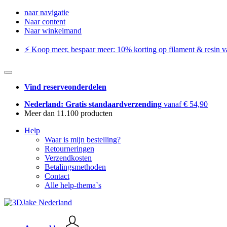
naar navigatie
Naar content
Naar winkelmand
⚡️ Koop meer, bespaar meer: ​​10% korting op filament & resin va
Vind reserveonderdelen
Nederland: Gratis standaardverzending
vanaf € 54,90
Meer dan 11.100 producten
Help
Waar is mijn bestelling?
Retourneringen
Verzendkosten
Betalingsmethoden
Contact
Alle help-thema`s