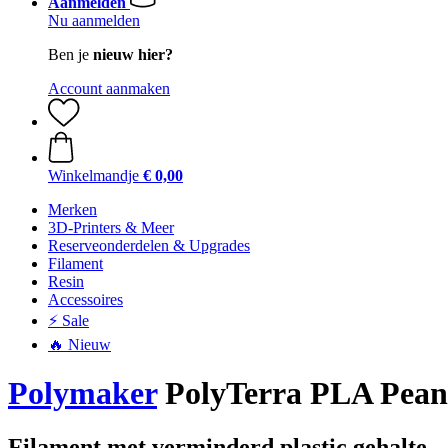
Aanmelden
Nu aanmelden
Ben je
nieuw hier?
Account aanmaken
Winkelmandje
€ 0,00
Merken
3D-Printers & Meer
Reserveonderdelen & Upgrades
Filament
Resin
Accessoires
⚡ Sale
🔥 Nieuw
Polymaker
PolyTerra PLA Peanu
Filament met verminderd plastic gehalte