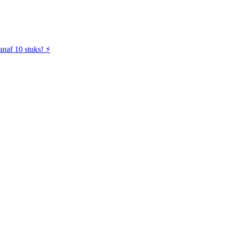
naf 10 stuks! ⚡️