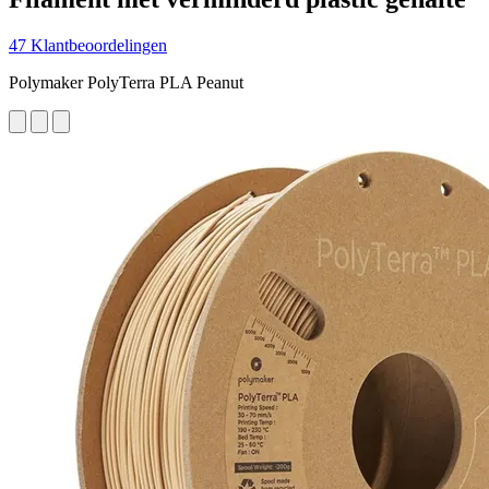
47 Klantbeoordelingen
Polymaker PolyTerra PLA Peanut