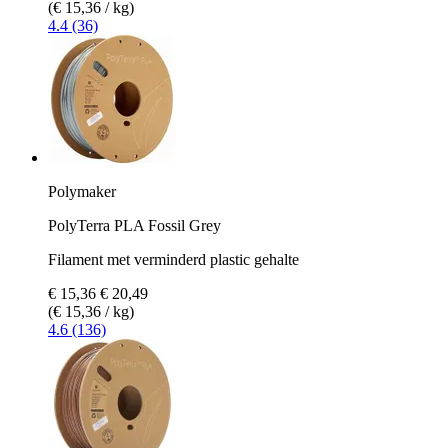
(€ 15,36 / kg)
4.4 (36)
Polymaker
PolyTerra PLA Fossil Grey
Filament met verminderd plastic gehalte
€ 15,36
€ 20,49
(€ 15,36 / kg)
4.6 (136)