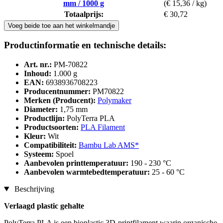
mm / 1000 g
(€ 15,36 / kg)
Totaalprijs:
€ 30,72
Voeg beide toe aan het winkelmandje
Productinformatie en technische details:
Art. nr.:
PM-70822
Inhoud:
1.000 g
EAN:
6938936708223
Producentnummer:
PM70822
Merken (Producent):
Polymaker
Diameter:
1,75 mm
Productlijn:
PolyTerra PLA
Productsoorten:
PLA Filament
Kleur:
Wit
Compatibiliteit:
Bambu Lab AMS*
Systeem:
Spoel
Aanbevolen printtemperatuur:
190 - 230 °C
Aanbevolen warmtebedtemperatuur:
25 - 60 °C
Beschrijving
Verlaagd plastic gehalte
PolyTerra PLA is een bioplastic 3D-printfilament waarin organische