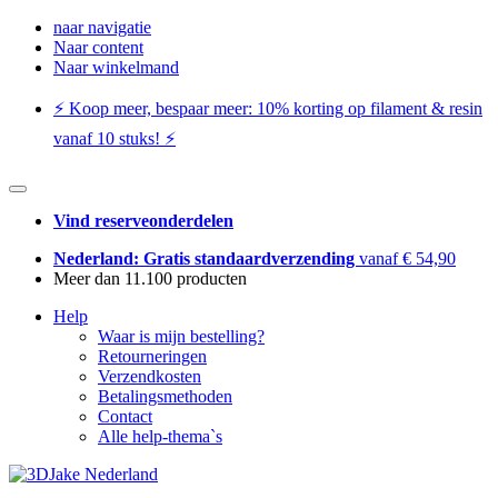
naar navigatie
Naar content
Naar winkelmand
⚡️ Koop meer, bespaar meer: ​​10% korting op filament & resin
vanaf 10 stuks! ⚡️
Vind reserveonderdelen
Nederland: Gratis standaardverzending
vanaf € 54,90
Meer dan 11.100 producten
Help
Waar is mijn bestelling?
Retourneringen
Verzendkosten
Betalingsmethoden
Contact
Alle help-thema`s