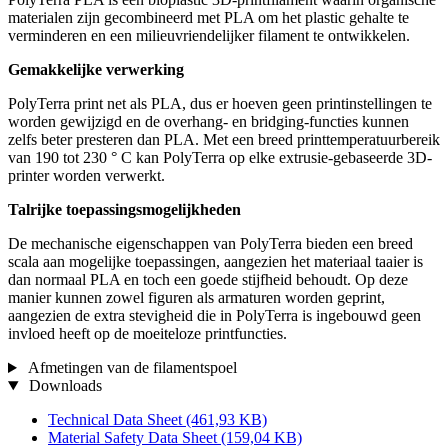
materialen zijn gecombineerd met PLA om het plastic gehalte te
verminderen en een milieuvriendelijker filament te ontwikkelen.
Gemakkelijke verwerking
PolyTerra print net als PLA, dus er hoeven geen printinstellingen te
worden gewijzigd en de overhang- en bridging-functies kunnen
zelfs beter presteren dan PLA. Met een breed printtemperatuurbereik
van 190 tot 230 ° C kan PolyTerra op elke extrusie-gebaseerde 3D-
printer worden verwerkt.
Talrijke toepassingsmogelijkheden
De mechanische eigenschappen van PolyTerra bieden een breed
scala aan mogelijke toepassingen, aangezien het materiaal taaier is
dan normaal PLA en toch een goede stijfheid behoudt. Op deze
manier kunnen zowel figuren als armaturen worden geprint,
aangezien de extra stevigheid die in PolyTerra is ingebouwd geen
invloed heeft op de moeiteloze printfuncties.
Afmetingen van de filamentspoel
Downloads
Technical Data Sheet
(461,93 KB)
Material Safety Data Sheet
(159,04 KB)